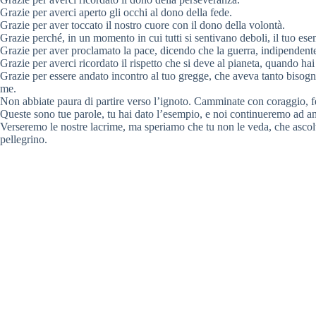
Grazie per averci aperto gli occhi al dono della fede.
Grazie per aver toccato il nostro cuore con il dono della volontà.
Grazie perché, in un momento in cui tutti si sentivano deboli, il tuo esem
Grazie per aver proclamato la pace, dicendo che la guerra, indipendente
Grazie per averci ricordato il rispetto che si deve al pianeta, quando ha
Grazie per essere andato incontro al tuo gregge, che aveva tanto bisogno 
me.
Non abbiate paura di partire verso l’ignoto. Camminate con coraggio, f
Queste sono tue parole, tu hai dato l’esempio, e noi continueremo ad an
Verseremo le nostre lacrime, ma speriamo che tu non le veda, che ascolti
pellegrino.