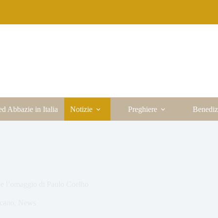
ed Abbazie in Italia
Notizie
Preghiere
Benediz
za e l’omaggio di Paulo Coelho
icano
,
News