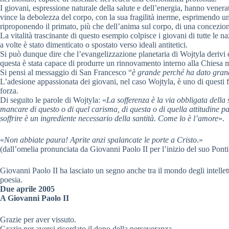
I giovani, espressione naturale della salute e dell’energia, hanno vene
vince la debolezza del corpo, con la sua fragilità inerme, esprimendo u
riproponendo il primato, più che dell’anima sul corpo, di una concezion
La vitalità trascinante di questo esempio colpisce i giovani di tutte le n
a volte è stato dimenticato o spostato verso ideali antitetici.
Si può dunque dire che l’evangelizzazione planetaria di Wojtyla derivi 
questa è stata capace di produrre un rinnovamento interno alla Chiesa m
Si pensi al messaggio di San Francesco “
è grande perché ha dato grandi
L’adesione appassionata dei giovani, nel caso Wojtyla, è uno di questi fr
forza.
Di seguito le parole di Wojtyla: «
La sofferenza è la via obbligata della 
mancare di questo o di quel carisma, di questa o di quella attitudine pa
soffrire è un ingrediente necessario della santità. Come lo è l’amore
».
«
Non abbiate paura! Aprite anzi spalancate le porte a Cristo
.»
(dall’omelia pronunciata da Giovanni Paolo II per l’inizio del suo Pont
Giovanni Paolo II ha lasciato un segno anche tra il mondo degli intellett
poesia.
Due aprile 2005
A Giovanni Paolo II
Grazie per aver vissuto.
Grazie per averci ricordato il dono della perseveranza.