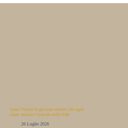
Santa Venera la giovane martire che ogni
estate riunisce Acireale nella fede
26 Luglio 2026