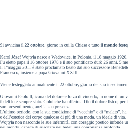
Si avvicina il
22 ottobre
, giorno in cui la Chiesa e tutto
il mondo fest
Karol Józef Wojtyła nasce a Wadowice, in Polonia, il 18 maggio 1920.
Fu eletto papa il 16 ottobre 1978 e il suo pontificato durò 26 anni, 5 mesi
Il 1°maggio 2011 è stato proclamato beato dal suo successore Benedett
Francesco, insieme a papa Giovanni XXIII.
Viene festeggiato annualmente il 22 ottobre, giorno del suo insediamen
Giovanni Paolo II, icona del dolore e forza di vincerlo, in nome di un 
fedeli lo è sempre stato. Colui che ha offerto a Dio il dolore fisico, per 
suo presentimento, anzi la sua presenza.
L’ultimo periodo, con la sua condizione di “vecchio” e di “malato”, ha s
e dell’estetica del corpo qualcosa di più di una moda, un ideale di vita.
Wojtyła non nasconde le sue infermità, con coraggio poetico infonde un’
nel mondo, capace di suscitare nei fedeli una consonanza profonda.