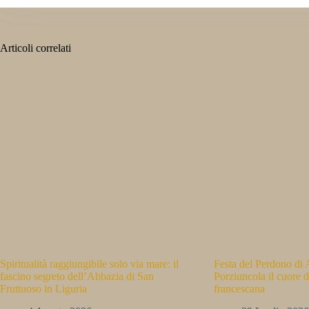
Articoli correlati
Spiritualità raggiungibile solo via mare: il
Festa del Perdono di A
fascino segreto dell’Abbazia di San
Porziuncola il cuore d
Fruttuoso in Liguria
francescana