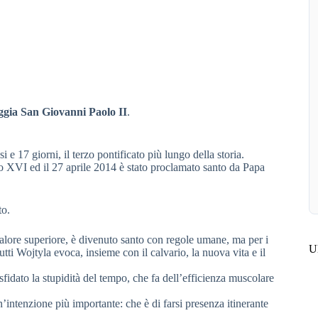
eggia San Giovanni Paolo II
.
 e 17 giorni, il terzo pontificato più lungo della storia.
o XVI ed il 27 aprile 2014 è stato proclamato santo da Papa
to.
valore superiore, è divenuto santo con regole umane, ma per i
Ul
tutti Wojtyla evoca, insieme con il calvario, la nuova vita e il
fidato la stupidità del tempo, che fa dell’efficienza muscolare
intenzione più importante: che è di farsi presenza itinerante