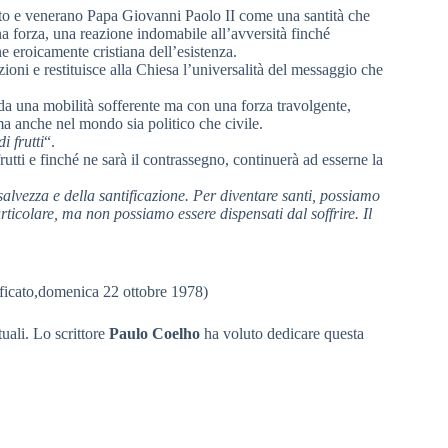
rato e venerano Papa Giovanni Paolo II come una santità che
na forza, una reazione indomabile all’avversità finché
e eroicamente cristiana dell’esistenza.
azioni e restituisce alla Chiesa l’universalità del messaggio che
da una mobilità sofferente ma con una forza travolgente,
a anche nel mondo sia politico che civile.
 frutti
“.
utti e finché ne sarà il contrassegno, continuerà ad esserne la
salvezza e della santificazione. Per diventare santi, possiamo
rticolare, ma non possiamo essere dispensati dal soffrire. Il
ificato,domenica 22 ottobre 1978)
uali. Lo scrittore
Paulo Coelho
ha voluto dedicare questa