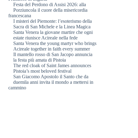
Festa del Perdono di Assisi 2026: alla
Porziuncola il cuore della misericordia
francescana
I misteri del Piemonte: l’esoterismo della
Sacra di San Michele e la Linea Magica
Santa Venera la giovane martire che ogni
estate riunisce Acireale nella fede
Santa Venera the young martyr who brings
Acireale together in faith every summer
Il mantello rosso di San Jacopo annuncia
la festa più amata di Pistoia
The red cloak of Saint James announces
Pistoia’s most beloved festival
San Giacomo Apostolo il Santo che da
duemila anni invita il mondo a mettersi in
cammino