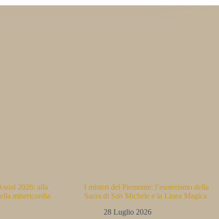
ssisi 2026: alla
I misteri del Piemonte: l’esoterismo della
ella misericordia
Sacra di San Michele e la Linea Magica
28 Luglio 2026