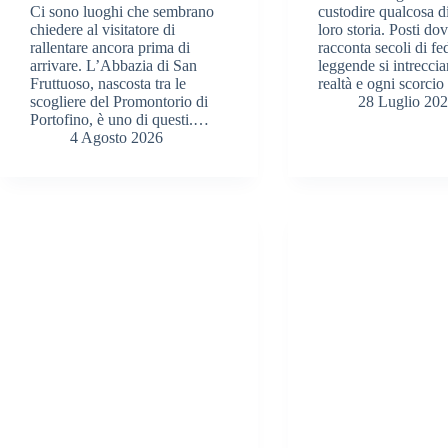
Ci sono luoghi che sembrano
custodire qualcosa di
chiedere al visitatore di
loro storia. Posti dov
rallentare ancora prima di
racconta secoli di fed
arrivare. L’Abbazia di San
leggende si intrecci
Fruttuoso, nascosta tra le
realtà e ogni scorci
scogliere del Promontorio di
28 Luglio 20
Portofino, è uno di questi.…
4 Agosto 2026