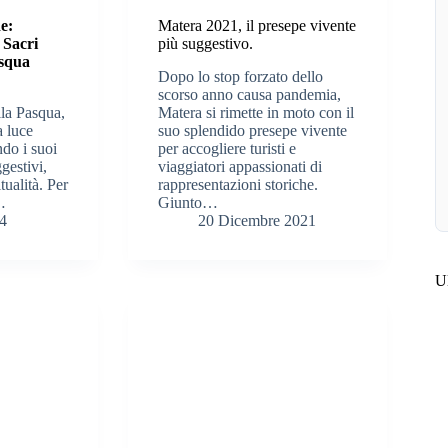
de:
Matera 2021, il presepe vivente
 Sacri
più suggestivo.
asqua
Dopo lo stop forzato dello
scorso anno causa pandemia,
lla Pasqua,
Matera si rimette in moto con il
a luce
suo splendido presepe vivente
ndo i suoi
per accogliere turisti e
ggestivi,
viaggiatori appassionati di
itualità. Per
rappresentazioni storiche.
i…
Giunto…
4
20 Dicembre 2021
Ul