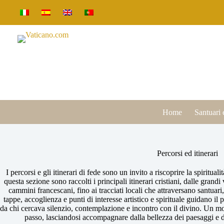
Salta
al
contenuto
Home
Santuari 
Percorsi ed itinerari
I percorsi e gli itinerari di fede sono un invito a riscoprire la spirituali
questa sezione sono raccolti i principali itinerari cristiani, dalle gran
cammini francescani, fino ai tracciati locali che attraversano santuar
tappe, accoglienza e punti di interesse artistico e spirituale guidano il 
da chi cercava silenzio, contemplazione e incontro con il divino. Un 
passo, lasciandosi accompagnare dalla bellezza dei paesaggi e da