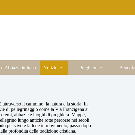
ed Abbazie in Italia
Notizie
Preghiere
Benediz
tà attraverso il cammino, la natura e la storia. In
di vie di pellegrinaggio come la Via Francigena ai
i, eremi, abbazie e luoghi di preghiera. Mappe,
pellegrino lungo antiche rotte percorse nei secoli
modo per vivere la fede in movimento, passo dopo
lla profondità della tradizione cristiana.