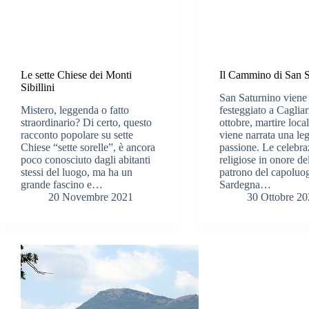
Le sette Chiese dei Monti
Il Cammino di San S
Sibillini
San Saturnino viene
Mistero, leggenda o fatto
festeggiato a Cagliari
straordinario? Di certo, questo
ottobre, martire local
racconto popolare su sette
viene narrata una le
Chiese “sette sorelle”, è ancora
passione. Le celebra
poco conosciuto dagli abitanti
religiose in onore de
stessi del luogo, ma ha un
patrono del capoluog
grande fascino e…
Sardegna…
20 Novembre 2021
30 Ottobre 2