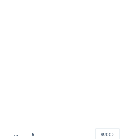
4
…
6
SUCC