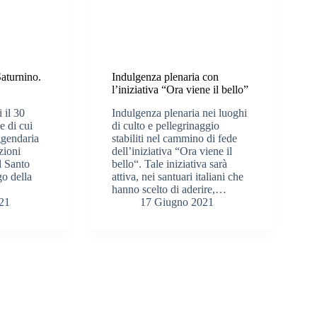
aturnino.
Indulgenza plenaria con
l’iniziativa “Ora viene il bello”
 il 30
Indulgenza plenaria nei luoghi
e di cui
di culto e pellegrinaggio
ggendaria
stabiliti nel cammino di fede
zioni
dell’iniziativa “Ora viene il
l Santo
bello“. Tale iniziativa sarà
o della
attiva, nei santuari italiani che
hanno scelto di aderire,…
021
17 Giugno 2021