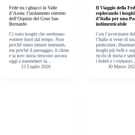
Fede tra i ghiacci in Valle
Il Viaggio della Fe
d’Aosta: l’isolamento estremo
esplorando i luoghi
dell’Ospizio del Gran San
d’Italia per una P
Bernardo
indimenticabile
Ci sono luoghi che sembrano
Con l’avvicinarsi de
esistere fuori dal tempo. Non
l’Italia si veste di un
perché siano rimasti immutati,
particolare, illumina
ma perché il paesaggio, il clima
luoghi più belli e su
e la loro storia riescono ancora
ricchi di storia e spir
oggi a trasmettere la…
i fedeli e i visitator
22 Luglio 2026
30 Marzo 202