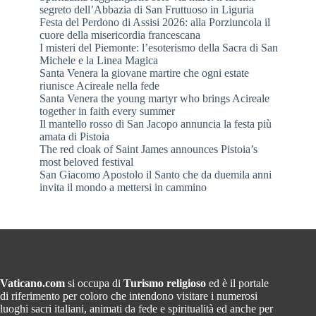
segreto dell’Abbazia di San Fruttuoso in Liguria
Festa del Perdono di Assisi 2026: alla Porziuncola il
cuore della misericordia francescana
I misteri del Piemonte: l’esoterismo della Sacra di San
Michele e la Linea Magica
Santa Venera la giovane martire che ogni estate
riunisce Acireale nella fede
Santa Venera the young martyr who brings Acireale
together in faith every summer
Il mantello rosso di San Jacopo annuncia la festa più
amata di Pistoia
The red cloak of Saint James announces Pistoia’s
most beloved festival
San Giacomo Apostolo il Santo che da duemila anni
invita il mondo a mettersi in cammino
Vaticano.com
si occupa di
Turismo religioso
ed è il portale
di riferimento per coloro che intendono visitare i numerosi
luoghi sacri italiani, animati da fede e spiritualità ed anche per