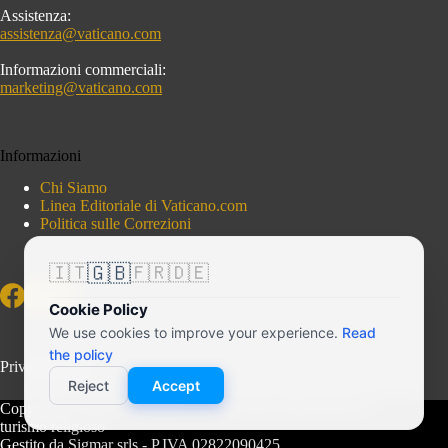
Assistenza:
assistenza@vaticano.com
Informazioni commerciali:
marketing@vaticano.com
Informazioni
Chi Siamo
Linea Editoriale di Vaticano.com
Politica sulle Correzioni
🇬🇧
🇮🇹
🇫🇷
🇩🇪
Cookie Policy
We use cookies to improve your experience.
Read
the policy
Privacy Policy
Reject
Accept
Copyright © 2026 - Vaticano.com - Portale indipendente di
turismo religioso
Gestito da Sigmar srls - P.IVA 02822090425