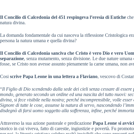
Il Concilio di Calcedonia del 451 respingeva l’eresia di Eutiche
che 
natura divina.
La domanda fondamentale da cui nasceva la riflessione Cristologica era: 
persona la natura umana e quella divina?
Il Concilio di Calcedonia sanciva che Cristo è vero Dio e vero Uom
separazione
, senza mutamento, senza divisione. Le due nature umana e
fosse, se Cristo non avesse assunto pienamente la carne umana, non a
Cosi
scrive Papa Leone in una lettera a Flaviano
, vescovo di Costan
“
Il Figlio di Dio scendendo dalla sede dei cieli senza cessare di essere 
mondo, generato secondo un ordine ed una nascita del tutto nuovi: sec
divina, si fece visibile nella nostra; perché incomprensibile, volle ess
Signore di tutte le cose, assunse la natura di servo, nascondendo l’imm
disdegnò di farsi uomo soggetto alla sofferenza, infine, perché immortal
Attraverso la sua azione pastorale e predicazione
Papa Leone si avvicin
storico in cui viveva, fatto di carestie, ingiustizie e povertà. Fu promoto
per noi, la liturgia cristiana celebra realtà invisibili che sono presenti 