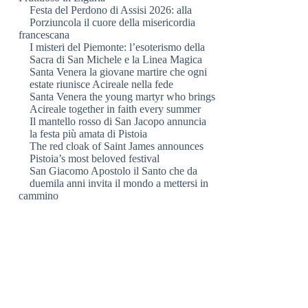
Festa del Perdono di Assisi 2026: alla
Porziuncola il cuore della misericordia
francescana
I misteri del Piemonte: l’esoterismo della
Sacra di San Michele e la Linea Magica
Santa Venera la giovane martire che ogni
estate riunisce Acireale nella fede
Santa Venera the young martyr who brings
Acireale together in faith every summer
Il mantello rosso di San Jacopo annuncia
la festa più amata di Pistoia
The red cloak of Saint James announces
Pistoia’s most beloved festival
San Giacomo Apostolo il Santo che da
duemila anni invita il mondo a mettersi in
cammino