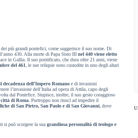
dei più grandi pontefici, come suggerisce il suo nome. Di
l’anno 430. Alla morte di Papa Sisto III
nel 440 viene eletto
ce in Gallia. Il suo pontificato, che dura oltre 21 anni, viene
mbre del 461
, le sue reliquie sono custodite in uno degli altari
di decadenza dell’Impero Romano
e di invasioni
ere l’invasione dell’Italia ad opera di Attila, capo degli
ta dal Pontefice. Stupisce, inoltre, il suo gesto coraggioso
 città di Roma
. Purtroppo non riuscì ad impedire il
siliche di San Pietro, San Paolo e di San Giovanni
, dove
Ul
sti si può scorgere la sua
grandiosa personalità di teologo e