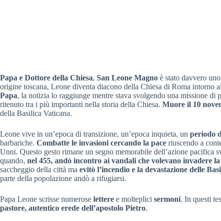
Papa e Dottore della Chiesa
,
San Leone Magno
è stato davvero uno 
origine toscana, Leone diventa diacono della Chiesa di Roma intorno al
Papa
, la notizia lo raggiunge mentre stava svolgendo una missione di pa
ritenuto tra i più importanti nella storia della Chiesa.
Muore il 10 nove
della Basilica Vaticana.
Leone vive in un’epoca di transizione, un’epoca inquieta, un
periodo 
barbariche.
Combatte le invasioni cercando la pace
riuscendo a conten
Unni. Questo gesto rimane un segno memorabile dell’azione pacifica svol
quando,
nel 455, andò incontro ai vandali che volevano invadere la
saccheggio della città ma
evitò l’incendio e la devastazione delle Ba
parte della popolazione andò a rifugiarsi.
Papa Leone scrisse numerose
lettere
e molteplici
sermoni
. In questi te
pastore, autentico erede dell’apostolo Pietro
.