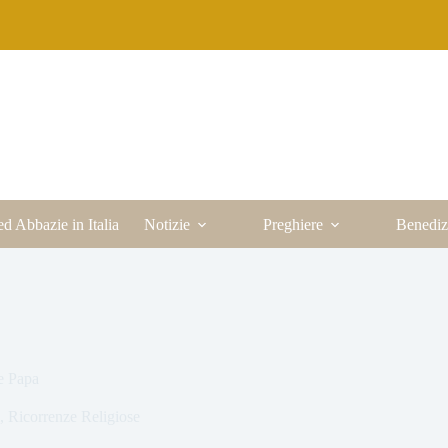
ed Abbazie in Italia
Notizie
Preghiere
Benediz
e Papa
,
Ricorrenze Religiose