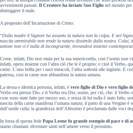
avvenimenti passati.
Il Creatore ha inviato Suo Figlio
nel mondo per re
distruggere il male.
A proposito dell’Incarnazione di Cristo:
“
Dalla madre il Signore ha assunto la natura non la colpa. E nel Signo
nascita ammirabile non rende la natura dissimile dalla nostra. Colui, i
unione non vi è nulla di incongruente, trovandosi insieme contemporan
Come, infatti, Dio non muta per la sua misericordia, cosi l’uomo non vi
infatti, opera insieme con l’altra ciò che le è proprio: e cioè il Verbo, q
carne. L’uno brilla per i suoi miracoli, l’altra sottostà alle ingiurie. E
paterna, cosi la carne non abbandona la natura umana.
La stessa e identica persona, infatti, è
vero figlio di Dio e vero figlio 
Verbo era presso Dio, e il Verbo era Dio; uomo, per ciò, che: il Verbo si 
cose sono state fatte per mezzo suo, e senza di lui nulla è stato fatto,
nascita della carne manifesta l’umana natura; il parto di una Vergine è 
dall’umile culla; la grandezza dell’Altissimo è proclamata dalle voci deg
In forza di questa fede
Papa Leone fu grande esempio di pace e di 
siamo chiamati: diventare santi nell’amore verso il prossimo.