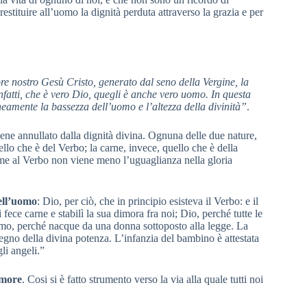
stituire all’uomo la dignità perduta attraverso la grazia e per
re nostro Gesù Cristo, generato dal seno della Vergine, la
nfatti, che è vero Dio, quegli è anche vero uomo. In questa
eamente la bassezza dell’uomo e l’altezza della divinità”
.
ene annullato dalla dignità divina. Ognuna delle due nature,
uello che è del Verbo; la carne, invece, quello che è della
 come al Verbo non viene meno l’uguaglianza nella gloria
dell’uomo
: Dio, per ciò, che in principio esisteva il Verbo: e il
fece carne e stabilì la sua dimora fra noi; Dio, perché tutte le
 uomo, perché nacque da una donna sottoposto alla legge. La
segno della divina potenza. L’infanzia del bambino è attestata
li angeli.”
amore
. Cosi si è fatto strumento verso la via alla quale tutti noi