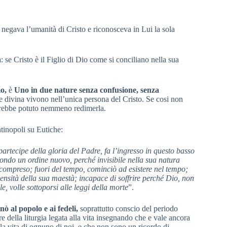
negava l’umanità di Cristo e riconosceva in Lui la sola
se Cristo è il Figlio di Dio come si conciliano nella sua
o,
è
Uno in due nature senza confusione, senza
 divina vivono nell’unica persona del Cristo. Se cosi non
vrebbe potuto nemmeno redimerla.
tinopoli su Eutiche:
partecipe della gloria del Padre, fa l’ingresso in questo basso
ondo un ordine nuovo, perché invisibile nella sua natura
er compreso; fuori del tempo, cominciò ad esistere nel tempo;
ensità della sua maestà; incapace di soffrire perché Dio, non
e, volle sottoporsi alle leggi della morte
”.
ò al popolo e ai fedeli,
soprattutto conscio del periodo
re della liturgia legata alla vita insegnando che e vale ancora
nella vita di ognuno di noi, e che non sono un ricordo di