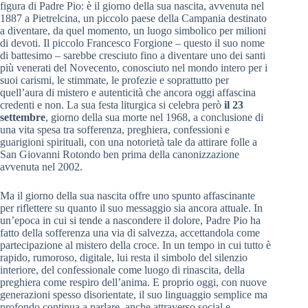
figura di Padre Pio: è il giorno della sua nascita, avvenuta nel
1887 a Pietrelcina, un piccolo paese della Campania destinato
a diventare, da quel momento, un luogo simbolico per milioni
di devoti. Il piccolo Francesco Forgione – questo il suo nome
di battesimo – sarebbe cresciuto fino a diventare uno dei santi
più venerati del Novecento, conosciuto nel mondo intero per i
suoi carismi, le stimmate, le profezie e soprattutto per
quell’aura di mistero e autenticità che ancora oggi affascina
credenti e non. La sua festa liturgica si celebra però
il 23
settembre
, giorno della sua morte nel 1968, a conclusione di
una vita spesa tra sofferenza, preghiera, confessioni e
guarigioni spirituali, con una notorietà tale da attirare folle a
San Giovanni Rotondo ben prima della canonizzazione
avvenuta nel 2002.
Ma il giorno della sua nascita offre uno spunto affascinante
per riflettere su quanto il suo messaggio sia ancora attuale. In
un’epoca in cui si tende a nascondere il dolore, Padre Pio ha
fatto della sofferenza una via di salvezza, accettandola come
partecipazione al mistero della croce. In un tempo in cui tutto è
rapido, rumoroso, digitale, lui resta il simbolo del silenzio
interiore, del confessionale come luogo di rinascita, della
preghiera come respiro dell’anima. E proprio oggi, con nuove
generazioni spesso disorientate, il suo linguaggio semplice ma
profondo continua a parlare, anche attraverso social e