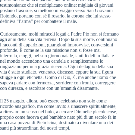
testimonianze che si moltiplicano online: migliaia di giovani
postano frasi sue, si mettono in viaggio verso San Giovanni
Rotondo, portano con sé il rosario, la corona che lui stesso
definiva “l’arma” per combattere il male.
Curiosamente, molti miracoli legati a Padre Pio non si fermano
agli anni della sua vita terrena. Dopo la sua morte, continuano
i racconti di apparizioni, guarigioni improvvise, conversioni
profonde. È come se la sua missione non si fosse mai
interrotta, e oggi, nel suo giorno natale, tanti fedeli in Italia e
nel mondo accendono una candela o semplicemente lo
ringraziano per una grazia ricevuta. Ogni dettaglio della sua
vita è stato studiato, venerato, discusso, eppure la sua figura
sfugge a ogni etichetta. Uomo di Dio, sì, ma anche uomo che
sapeva parlare con fermezza, sorridere con ironia, correggere
con durezza, e ascoltare con un’umanità disarmante.
Il 25 maggio, allora, può essere celebrato non solo come
ricordo anagrafico, ma come invito a rinascere spiritualmente,
a ritrovare un senso nel buio, a cercare Dio nelle piccole cose,
proprio come faceva quel bambino nato più di un secolo fa in
una casa povera di Pietrelcina, destinato a diventare uno dei
santi più straordinari dei nostri tempi.