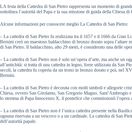
LA festa della Cattedra di San Pietro rappresenta un momento di grande d
sottolinea l’autorità del Papa e la sua missione di guida della Chiesa di 
Alcune informazioni per conoscere meglio La Cattedra di San Pietro:
– La cattedra di San Pietro fu realizzata tra il 1657 e il 1666 da Gian L
Bernini creò un maestoso baldacchino di bronzo dorato sopra l’altare ma
di San Pietro. Il baldacchino, alto 29 metri, è considerato una delle oper
– La cattedra di San Pietro non è solo un’opera d’arte, ma anche un ogge
all’antichità: si tratta di una cattedra in legno, forse utilizzata da San P
secoli, la cattedra fu coperta da un trono in bronzo dorato e poi, nel X
Bernini.
– La cattedra di San Pietro è decorata con molti simboli e allegorie crist
Chiesa, ovvero San Girolamo, San Gregorio Magno, Sant’Ambrogio e Sa
lo stemma di Papa Innocenzo X, il pontefice che commissionò l’opera a
– La cattedra di San Pietro non è l’unica cattedra presente nella Basilica 
ognuna riservata a un vescovo o a un cardinale. La cattedra di San Piet
dell’autorità papale.