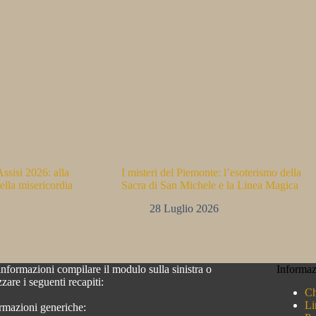
ssisi 2026: alla
I misteri del Piemonte: l’esoterismo della
ella misericordia
Sacra di San Michele e la Linea Magica
28 Luglio 2026
informazioni compilare il modulo sulla sinistra o
Informaz
izzare i seguenti recapiti:
Ch
Li
rmazioni generiche: