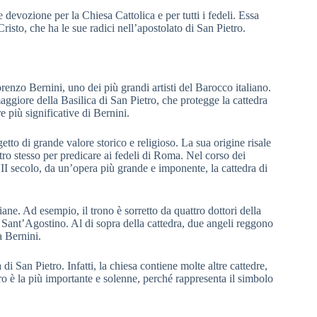
evozione per la Chiesa Cattolica e per tutti i fedeli. Essa
Cristo, che ha le sue radici nell’apostolato di San Pietro.
orenzo Bernini, uno dei più grandi artisti del Barocco italiano.
ggiore della Basilica di San Pietro, che protegge la cattedra
e più significative di Bernini.
tto di grande valore storico e religioso. La sua origine risale
ietro stesso per predicare ai fedeli di Roma. Nel corso dei
VII secolo, da un’opera più grande e imponente, la cattedra di
iane. Ad esempio, il trono è sorretto da quattro dottori della
nt’Agostino. Al di sopra della cattedra, due angeli reggono
 Bernini.
di San Pietro. Infatti, la chiesa contiene molte altre cattedre,
ro è la più importante e solenne, perché rappresenta il simbolo