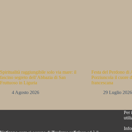
Spiritualità raggiungibile solo via mare: il
Festa del Perdono di A
fascino segreto dell’Abbazia di San
Porziuncola il cuore d
Fruttuoso in Liguria
francescana
4 Agosto 2026
29 Luglio 2026
Per 
util
Info