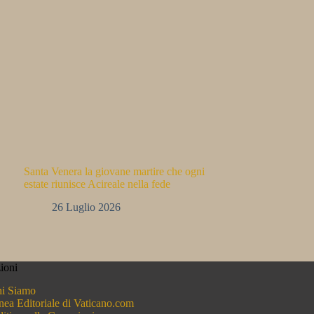
Santa Venera la giovane martire che ogni
estate riunisce Acireale nella fede
26 Luglio 2026
ioni
i Siamo
nea Editoriale di Vaticano.com