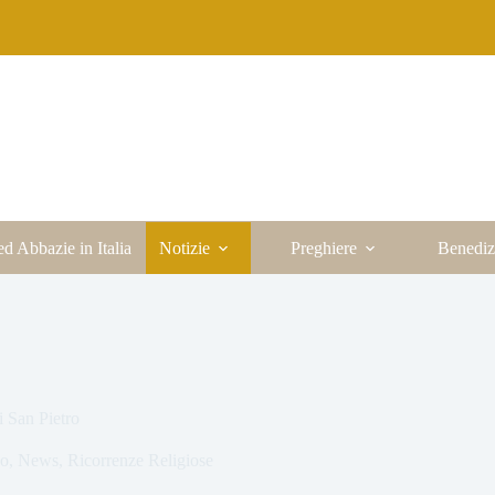
ed Abbazie in Italia
Notizie
Preghiere
Benediz
i San Pietro
eo
,
News
,
Ricorrenze Religiose