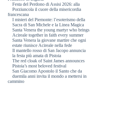
Festa del Perdono di Assisi 2026: alla
Porziuncola il cuore della misericordia
francescana
I misteri del Piemonte: l’esoterismo della
Sacra di San Michele e la Linea Magica
Santa Venera the young martyr who brings
Acireale together in faith every summer
Santa Venera la giovane martire che ogni
estate riunisce Acireale nella fede
Il mantello rosso di San Jacopo annuncia
la festa più amata di Pistoia
The red cloak of Saint James announces
Pistoia’s most beloved festival
San Giacomo Apostolo il Santo che da
duemila anni invita il mondo a mettersi in
cammino