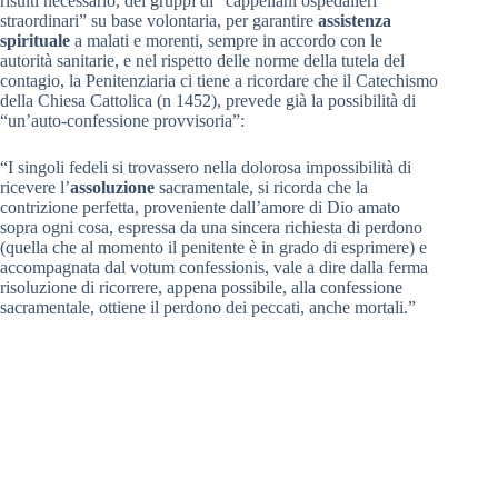
risulti necessario, dei gruppi di “cappellani ospedalieri
straordinari” su base volontaria, per garantire
assistenza
spirituale
a malati e morenti, sempre in accordo con le
autorità sanitarie, e nel rispetto delle norme della tutela del
contagio, la Penitenziaria ci tiene a ricordare che il Catechismo
della Chiesa Cattolica (n 1452), prevede già la possibilità di
“un’auto-confessione provvisoria”:
“I singoli fedeli si trovassero nella dolorosa impossibilità di
ricevere l’
assoluzione
sacramentale, si ricorda che la
contrizione perfetta, proveniente dall’amore di Dio amato
sopra ogni cosa, espressa da una sincera richiesta di perdono
(quella che al momento il penitente è in grado di esprimere) e
accompagnata dal votum confessionis, vale a dire dalla ferma
risoluzione di ricorrere, appena possibile, alla confessione
sacramentale, ottiene il perdono dei peccati, anche mortali.”