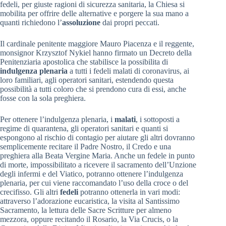
fedeli, per giuste ragioni di sicurezza sanitaria, la Chiesa si
mobilita per offrire delle alternative e porgere la sua mano a
quanti richiedono l’
assoluzione
dai propri peccati.
Il cardinale penitente maggiore Mauro Piacenza e il reggente,
monsignor Krzysztof Nykiel hanno firmato un Decreto della
Penitenziaria apostolica che stabilisce la possibilita di
indulgenza plenaria
a tutti i fedeli malati di coronavirus, ai
loro familiari, agli operatori sanitari, estendendo questa
possibilità a tutti coloro che si prendono cura di essi, anche
fosse con la sola preghiera.
Per ottenere l’indulgenza plenaria, i
malati
, i sottoposti a
regime di quarantena, gli operatori sanitari e quanti si
espongono al rischio di contagio per aiutare gli altri dovranno
semplicemente recitare il Padre Nostro, il Credo e una
preghiera alla Beata Vergine Maria. Anche un fedele in punto
di morte, impossibilitato a ricevere il sacramento dell’Unzione
degli infermi e del Viatico, potranno ottenere l’indulgenza
plenaria, per cui viene raccomandato l’uso della croce o del
crecifisso. Gli altri
fedeli
potranno ottenerla in vari modi:
attraverso l’adorazione eucaristica, la visita al Santissimo
Sacramento, la lettura delle Sacre Scritture per almeno
mezzora, oppure recitando il Rosario, la Via Crucis, o la