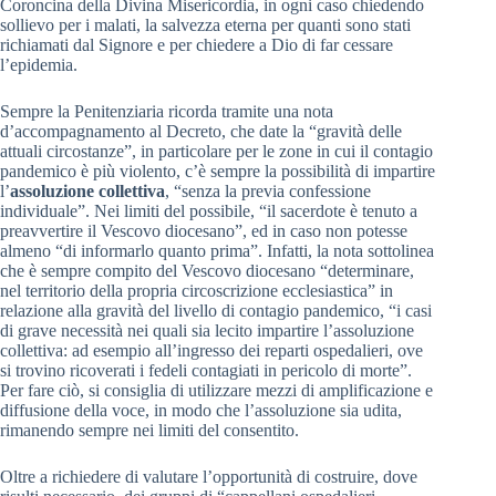
Coroncina della Divina Misericordia, in ogni caso chiedendo
sollievo per i malati, la salvezza eterna per quanti sono stati
richiamati dal Signore e per chiedere a Dio di far cessare
l’epidemia.
Sempre la Penitenziaria ricorda tramite una nota
d’accompagnamento al Decreto, che date la “gravità delle
attuali circostanze”, in particolare per le zone in cui il contagio
pandemico è più violento, c’è sempre la possibilità di impartire
l’
assoluzione collettiva
, “senza la previa confessione
individuale”. Nei limiti del possibile, “il sacerdote è tenuto a
preavvertire il Vescovo diocesano”, ed in caso non potesse
almeno “di informarlo quanto prima”. Infatti, la nota sottolinea
che è sempre compito del Vescovo diocesano “determinare,
nel territorio della propria circoscrizione ecclesiastica” in
relazione alla gravità del livello di contagio pandemico, “i casi
di grave necessità nei quali sia lecito impartire l’assoluzione
collettiva: ad esempio all’ingresso dei reparti ospedalieri, ove
si trovino ricoverati i fedeli contagiati in pericolo di morte”.
Per fare ciò, si consiglia di utilizzare mezzi di amplificazione e
diffusione della voce, in modo che l’assoluzione sia udita,
rimanendo sempre nei limiti del consentito.
Oltre a richiedere di valutare l’opportunità di costruire, dove