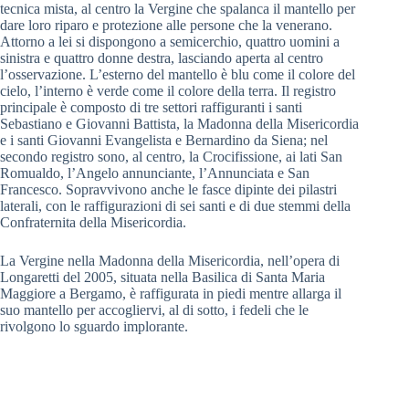
tecnica mista, al centro la Vergine che spalanca il mantello per
dare loro riparo e protezione alle persone che la venerano.
Attorno a lei si dispongono a semicerchio, quattro uomini a
sinistra e quattro donne destra, lasciando aperta al centro
l’osservazione. L’esterno del mantello è blu come il colore del
cielo, l’interno è verde come il colore della terra. Il registro
principale è composto di tre settori raffiguranti i santi
Sebastiano e Giovanni Battista, la Madonna della Misericordia
e i santi Giovanni Evangelista e Bernardino da Siena; nel
secondo registro sono, al centro, la Crocifissione, ai lati San
Romualdo, l’Angelo annunciante, l’Annunciata e San
Francesco. Sopravvivono anche le fasce dipinte dei pilastri
laterali, con le raffigurazioni di sei santi e di due stemmi della
Confraternita della Misericordia.
La Vergine nella Madonna della Misericordia, nell’opera di
Longaretti del 2005, situata nella Basilica di Santa Maria
Maggiore a Bergamo, è raffigurata in piedi mentre allarga il
suo mantello per accogliervi, al di sotto, i fedeli che le
rivolgono lo sguardo implorante.