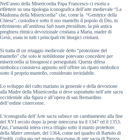
Nell’anno della Misericordia Papa Francesco ci esorta a
riflettere su una tipologia iconografica dell’arte medievale “La
Madonna della Misericordia” che, come la “Genitrice della
Chiesa”, custodisce sotto il suo mantello il popolo di Dio, in
riferimento all’antifona
Sub tuum presidium
, la più antica
preghiera ritmica devozionale cristiana a Maria, madre di
Gesù, usata in tutti i principali riti liturgici cristiani.
Si tratta di un retaggio medievale detto “protezione del
mantello” che solo le nobildonne potevano concedere per
misericordia ai bisognosi e perseguitati. Questa difesa
simbolica consisteva appunto nell’offrire un riparo simbolico
sotto il proprio mantello, considerato inviolabile.
Lo sviluppo del culto mariano in generale e della devozione
alla Madre della Misericordia si deve soprattutto nell’arte sacra
occidentale alla figura e all’opera di san Bernardino
dell’ordine cistercense.
L’iconografia dell’Arte sacra subisce un cambiamento alla fine
del XVI secolo dopo la peste intercorsa tra il 1347 ed il 1353.
Qui, l’umanità intera cerca rifugio sotto il manto protettore
della
Mater omnium
, del 1364, come nel quadro di Bartolo di
Freddi, collocato nel museo diocesano di arte sacra di Pienza.