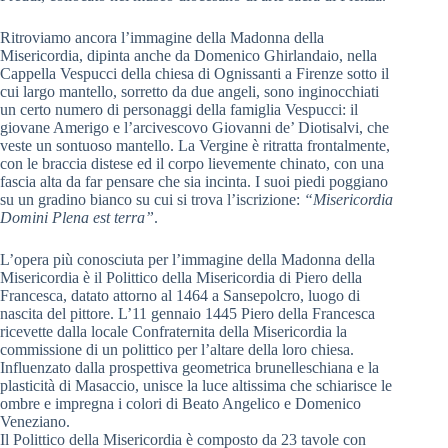
Ritroviamo ancora l’immagine della Madonna della
Misericordia, dipinta anche da Domenico Ghirlandaio, nella
Cappella Vespucci della chiesa di Ognissanti a Firenze sotto il
cui largo mantello, sorretto da due angeli, sono inginocchiati
un certo numero di personaggi della famiglia Vespucci: il
giovane Amerigo e l’arcivescovo Giovanni de’ Diotisalvi, che
veste un sontuoso mantello. La Vergine è ritratta frontalmente,
con le braccia distese ed il corpo lievemente chinato, con una
fascia alta da far pensare che sia incinta. I suoi piedi poggiano
su un gradino bianco su cui si trova l’iscrizione:
“Misericordia
Domini Plena est terra”
.
L’opera più conosciuta per l’immagine della Madonna della
Misericordia è il Polittico della Misericordia di Piero della
Francesca, datato attorno al 1464 a Sansepolcro, luogo di
nascita del pittore. L’11 gennaio 1445 Piero della Francesca
ricevette dalla locale Confraternita della Misericordia la
commissione di un polittico per l’altare della loro chiesa.
Influenzato dalla prospettiva geometrica brunelleschiana e la
plasticità di Masaccio, unisce la luce altissima che schiarisce le
ombre e impregna i colori di Beato Angelico e Domenico
Veneziano.
Il Polittico della Misericordia è composto da 23 tavole con