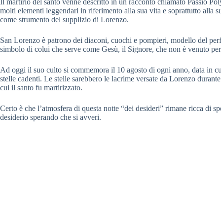
Il martirio del santo venne descritto in un racconto chiamato Passio Pol
molti elementi leggendari in riferimento alla sua vita e soprattutto alla
come strumento del supplizio di Lorenzo.
San Lorenzo è patrono dei diaconi, cuochi e pompieri, modello del per
simbolo di colui che serve come Gesù, il Signore, che non è venuto per es
Ad oggi il suo culto si commemora il 10 agosto di ogni anno, data in cui
stelle cadenti. Le stelle sarebbero le lacrime versate da Lorenzo durante
cui il santo fu martirizzato.
Certo è che l’atmosfera di questa notte “dei desideri” rimane ricca di sp
desiderio sperando che si avveri.