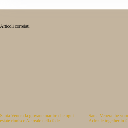
Articoli correlati
Santa Venera la giovane martire che ogni
Santa Venera the you
estate riunisce Acireale nella fede
Acireale together in 