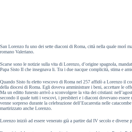
San Lorenzo fu uno dei sette diaconi di Roma, città nella quale morì ma
romano Valeriano.
Scarse sono le notizie sulla vita di Lorenzo, d’origine spagnola, manda
Papa Sisto II che insegnava li. Tra i due nacque complicità, stima e amici
Quando Sisto fu eletto vescovo di Roma nel 257 affidò a Lorenzo il compi
della diocesi di Roma. Egli doveva amministrare i beni, accettare le off
Ma un editto funesto arrivò a sconvolgere la vita dei cristiani: nell’ago
secondo il quale tutti i vescovi, i presbiteri e i diaconi dovevano esser
venne sorpreso durante la celebrazione dell’Eucarestia nelle catacombe d
martirizzato anche Lorenzo.
Lorenzo iniziò ad essere venerato già a partire dal IV secolo e diverse pe