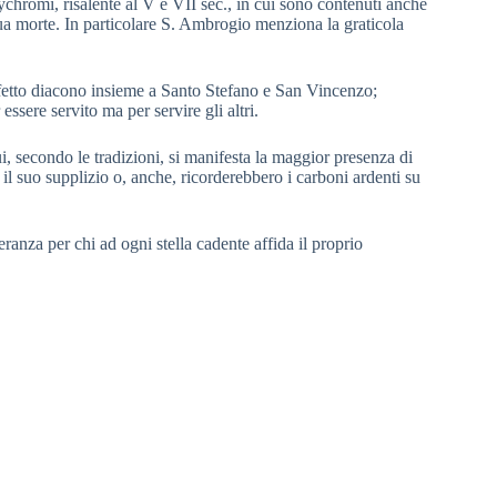
ychromì, risalente al V e VII sec., in cui sono contenuti anche
 sua morte. In particolare S. Ambrogio menziona la graticola
fetto diacono insieme a Santo Stefano e San Vincenzo;
sere servito ma per servire gli altri.
, secondo le tradizioni, si manifesta la maggior presenza di
 il suo supplizio o, anche, ricorderebbero i carboni ardenti su
eranza per chi ad ogni stella cadente affida il proprio