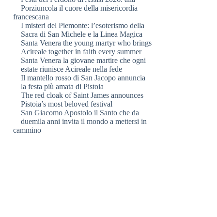
Porziuncola il cuore della misericordia
francescana
I misteri del Piemonte: l’esoterismo della
Sacra di San Michele e la Linea Magica
Santa Venera the young martyr who brings
Acireale together in faith every summer
Santa Venera la giovane martire che ogni
estate riunisce Acireale nella fede
Il mantello rosso di San Jacopo annuncia
la festa più amata di Pistoia
The red cloak of Saint James announces
Pistoia’s most beloved festival
San Giacomo Apostolo il Santo che da
duemila anni invita il mondo a mettersi in
cammino