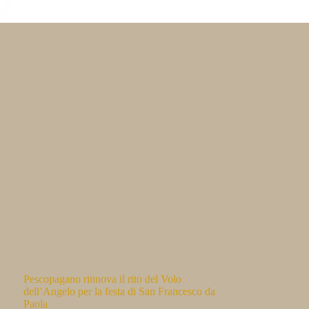
Pescopagano rinnova il rito del Volo
dell’Angelo per la festa di San Francesco da
Paola