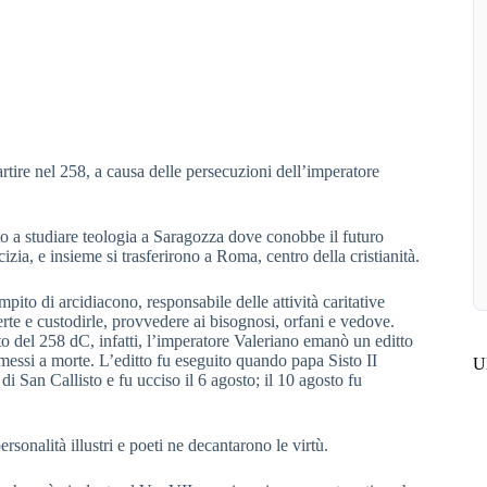
rtire nel 258, a causa delle persecuzioni dell’imperatore
to a studiare teologia a Saragozza dove conobbe il futuro
zia, e insieme si trasferirono a Roma, centro della cristianità.
to di arcidiacono, responsabile delle attività caritative
erte e custodirle, provvedere ai bisognosi, orfani e vedove.
sto del 258 dC, infatti, l’imperatore Valeriano emanò un editto
e messi a morte. L’editto fu eseguito quando papa Sisto II
Ul
i San Callisto e fu ucciso il 6 agosto; il 10 agosto fu
rsonalità illustri e poeti ne decantarono le virtù.