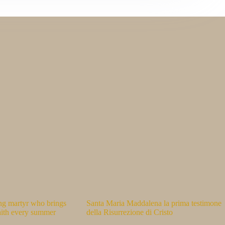
ng martyr who brings
Santa Maria Maddalena la prima testimone
faith every summer
della Risurrezione di Cristo