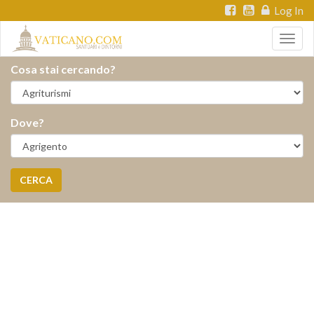
Log In
Togg
navig
Cosa stai cercando?
Dove?
CERCA