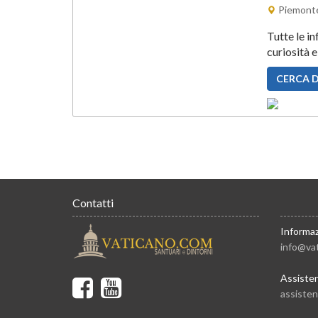
Piemonte
Tutte le i
curiosità e
CERCA 
Contatti
Informaz
info@va
Assiste
assiste