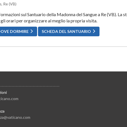
, Re (VB)
nformazioni sul Santuario della Madonna del Sangue a Re (VB). La sto
 gli orari per organizzare al meglio la propria visita.
DOVE DORMIRE
SCHEDA DEL SANTUARIO
ioni
ticano.com
nza
nza@vaticano.com