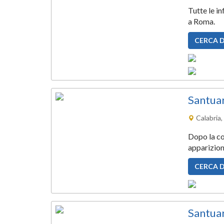
Tutte le in
a Roma.
CERCA 
Santua
Calabria
Dopo la co
apparizion
CERCA 
Santua