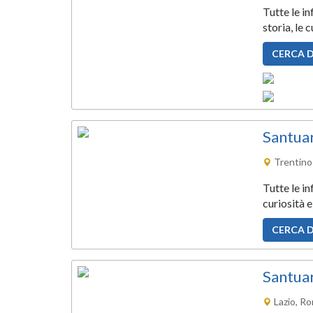
Tutte le i
storia, le 
CERCA 
Santua
Trentino
Tutte le i
curiosità e
CERCA 
Santuar
Lazio, R