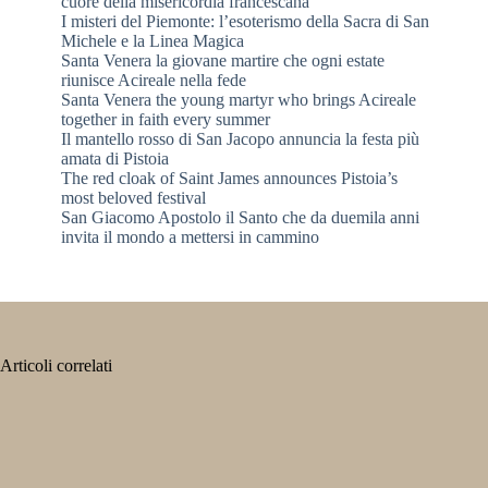
cuore della misericordia francescana
I misteri del Piemonte: l’esoterismo della Sacra di San
Michele e la Linea Magica
Santa Venera la giovane martire che ogni estate
riunisce Acireale nella fede
Santa Venera the young martyr who brings Acireale
together in faith every summer
Il mantello rosso di San Jacopo annuncia la festa più
amata di Pistoia
The red cloak of Saint James announces Pistoia’s
most beloved festival
San Giacomo Apostolo il Santo che da duemila anni
invita il mondo a mettersi in cammino
Articoli correlati