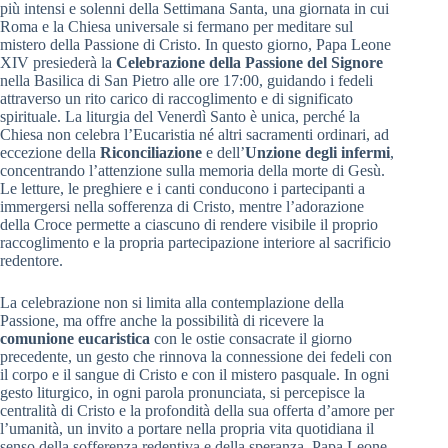
più intensi e solenni della Settimana Santa, una giornata in cui
Roma e la Chiesa universale si fermano per meditare sul
mistero della Passione di Cristo. In questo giorno, Papa Leone
XIV presiederà la
Celebrazione della Passione del Signore
nella Basilica di San Pietro alle ore 17:00, guidando i fedeli
attraverso un rito carico di raccoglimento e di significato
spirituale. La liturgia del Venerdì Santo è unica, perché la
Chiesa non celebra l’Eucaristia né altri sacramenti ordinari, ad
eccezione della
Riconciliazione
e dell’
Unzione degli infermi
,
concentrando l’attenzione sulla memoria della morte di Gesù.
Le letture, le preghiere e i canti conducono i partecipanti a
immergersi nella sofferenza di Cristo, mentre l’adorazione
della Croce permette a ciascuno di rendere visibile il proprio
raccoglimento e la propria partecipazione interiore al sacrificio
redentore.
La celebrazione non si limita alla contemplazione della
Passione, ma offre anche la possibilità di ricevere la
comunione eucaristica
con le ostie consacrate il giorno
precedente, un gesto che rinnova la connessione dei fedeli con
il corpo e il sangue di Cristo e con il mistero pasquale. In ogni
gesto liturgico, in ogni parola pronunciata, si percepisce la
centralità di Cristo e la profondità della sua offerta d’amore per
l’umanità, un invito a portare nella propria vita quotidiana il
senso della sofferenza redentiva e della speranza. Papa Leone