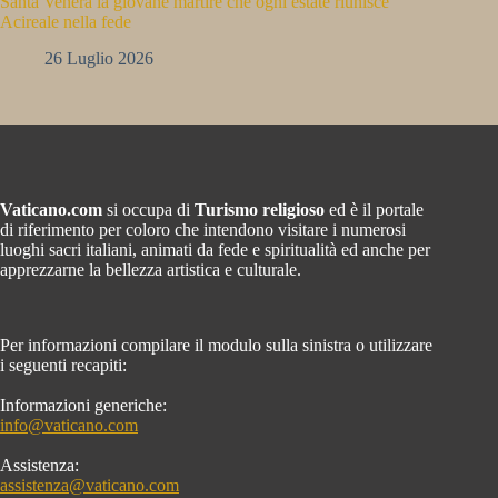
Santa Venera la giovane martire che ogni estate riunisce
Acireale nella fede
26 Luglio 2026
Vaticano.com
si occupa di
Turismo religioso
ed è il portale
di riferimento per coloro che intendono visitare i numerosi
luoghi sacri italiani, animati da fede e spiritualità ed anche per
apprezzarne la bellezza artistica e culturale.
Per informazioni compilare il modulo sulla sinistra o utilizzare
i seguenti recapiti:
Informazioni generiche:
info@vaticano.com
Assistenza:
assistenza@vaticano.com