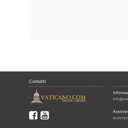
Contatti
Informaz
info@va
Assiste
assiste