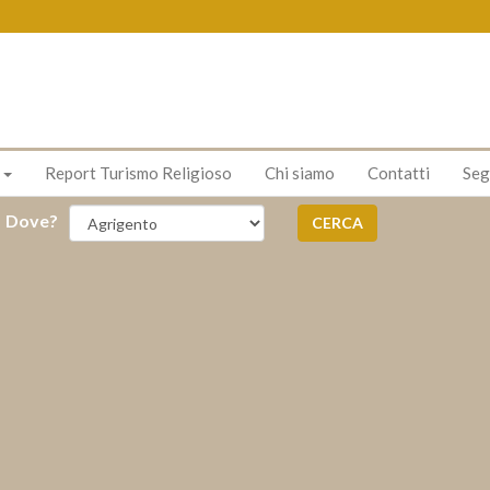
s
Report Turismo Religioso
Chi siamo
Contatti
Seg
Dove?
CERCA