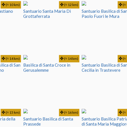
(≈ 10 km)
(≈ 12 km)
(≈ 
bastiano
Santuario Santa Maria Di
Santuario Basilica di Sa
Grottaferrata
Paolo Fuori le Mura
(≈ 14 km)
(≈ 14 km)
(≈ 
ilica di San
Basilica di Santa Croce in
Santuario Basilica di Sa
ano
Gerusalemme
Cecilia in Trastevere
(≈ 15 km)
(≈ 16 km)
(≈ 
ria della
Santuario Basilica di Santa
Santuario Basilica Patri
Prassede
di Santa Maria Maggior