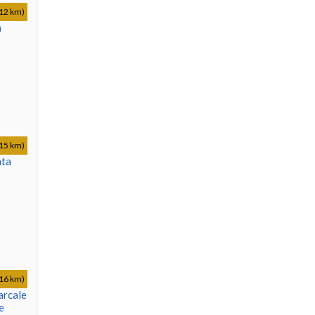
12 km)
n
15 km)
nta
16 km)
arcale
e