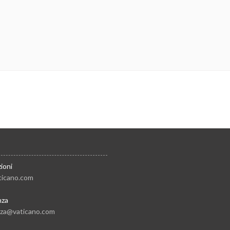
ioni
ticano.com
nza
nza@vaticano.com