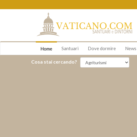
Santuari
Dove dormire
New
Home
Cosa stai cercando?