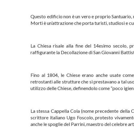
Questo edificio non è un vero e proprio Santuario, ma
Morti è un’attrazione che porta turisti, studiosi e c
La Chiesa risale alla fine del 14esimo secolo, p
raffigurante la Decollazione di San Giovanni Battista
Fino al 1804, le Chiese erano anche usate come c
retrostanti alle strutture che si prestavano a tal u
utilizzo delle Chiese, definendolo come “poco igieni
La stessa Cappella Cola (nome precedente della Chi
scrittore italiano Ugo Foscolo, protesto vivament
anche le spoglie del Parrini, maestro del celebre art