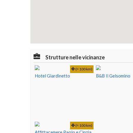
Strutture nelle vicinanze
(≈ 100 km)
Hotel Giardinetto
B&B Il Gelsomino
(≈ 100 km)
Affittacamere Paolo e Cinzia