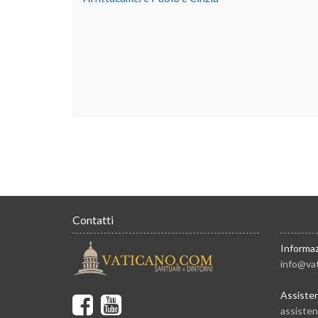
Contatti
Informaz
info@va
Assiste
assiste