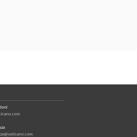
ioni
ticano.com
nza
nza@vaticano.com