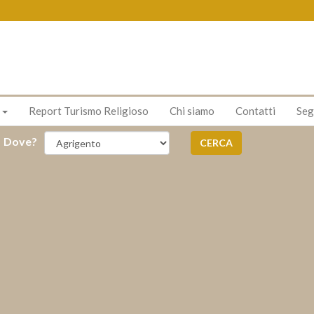
s
Report Turismo Religioso
Chi siamo
Contatti
Seg
Dove?
CERCA