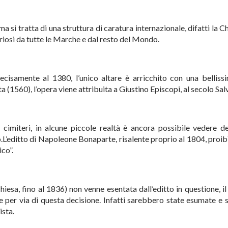
 si tratta di una struttura di caratura internazionale, difatti la C
uriosi da tutte le Marche e dal resto del Mondo.
recisamente al 1380, l’unico altare è arricchito con una belliss
 (1560), l’opera viene attribuita a Giustino Episcopi, al secolo Salv
imiteri, in alcune piccole realtà è ancora possibile vedere dei
so.L’editto di Napoleone Bonaparte, risalente proprio al 1804, proi
co”.
esa, fino al 1836) non venne esentata dall’editto in questione, il
e per via di questa decisione. Infatti sarebbero state esumate e 
ista.