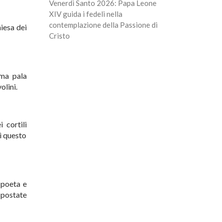
Venerdì Santo 2026: Papa Leone
XIV guida i fedeli nella
contemplazione della Passione di
hiesa dei
Cristo
ima pala
olini.
 cortili
bì questo
 poeta e
spostate