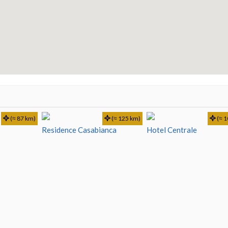
(≈ 87 km)
(≈ 125 km)
(≈ 1
Residence Casabianca
Hotel Centrale