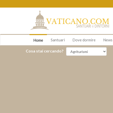
Santuari
Dove dormire
New
Home
Cosa stai cercando?