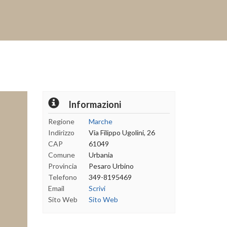
ext
Informazioni
Regione
Marche
Indirizzo
Via Filippo Ugolini, 26
CAP
61049
Comune
Urbania
Provincia
Pesaro Urbino
Telefono
349-8195469
Email
Scrivi
Sito Web
Sito Web