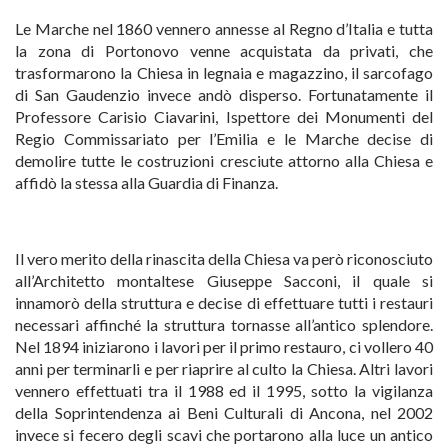
Le Marche nel 1860 vennero annesse al Regno d’Italia e tutta
la zona di Portonovo venne acquistata da privati, che
trasformarono la Chiesa in legnaia e magazzino, il sarcofago
di San Gaudenzio invece andò disperso. Fortunatamente il
Professore Carisio Ciavarini, Ispettore dei Monumenti del
Regio Commissariato per l’Emilia e le Marche decise di
demolire tutte le costruzioni cresciute attorno alla Chiesa e
affidò la stessa alla Guardia di Finanza.
Il vero merito della rinascita della Chiesa va però riconosciuto
all’Architetto montaltese Giuseppe Sacconi, il quale si
innamorò della struttura e decise di effettuare tutti i restauri
necessari affinché la struttura tornasse all’antico splendore.
Nel 1894 iniziarono i lavori per il primo restauro, ci vollero 40
anni per terminarli e per riaprire al culto la Chiesa. Altri lavori
vennero effettuati tra il 1988 ed il 1995, sotto la vigilanza
della Soprintendenza ai Beni Culturali di Ancona, nel 2002
invece si fecero degli scavi che portarono alla luce un antico