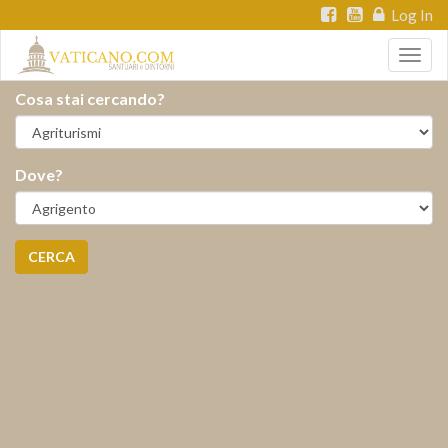
Log In
Togg
navig
Cosa stai cercando?
Dove?
CERCA