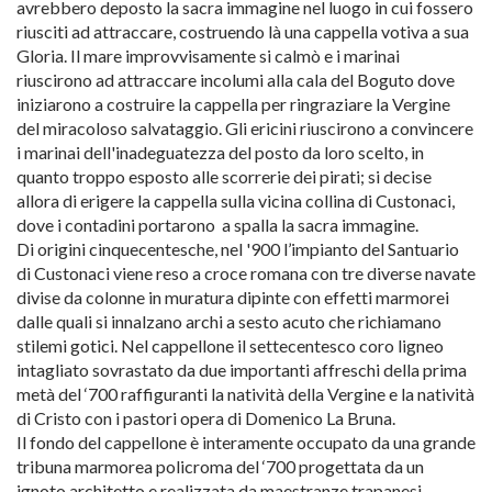
avrebbero deposto la sacra immagine nel luogo in cui fossero
riusciti ad attraccare, costruendo là una cappella votiva a sua
Gloria. Il mare improvvisamente si calmò e i marinai
riuscirono ad attraccare incolumi alla cala del Boguto dove
iniziarono a costruire la cappella per ringraziare la Vergine
del miracoloso salvataggio. Gli ericini riuscirono a convincere
i marinai dell'inadeguatezza del posto da loro scelto, in
quanto troppo esposto alle scorrerie dei pirati; si decise
allora di erigere la cappella sulla vicina collina di Custonaci,
dove i contadini portarono a spalla la sacra immagine.
Di origini cinquecentesche, nel '900 l’impianto del Santuario
di Custonaci viene reso a croce romana con tre diverse navate
divise da colonne in muratura dipinte con effetti marmorei
dalle quali si innalzano archi a sesto acuto che richiamano
stilemi gotici. Nel cappellone il settecentesco coro ligneo
intagliato sovrastato da due importanti affreschi della prima
metà del ‘700 raffiguranti la natività della Vergine e la natività
di Cristo con i pastori opera di Domenico La Bruna.
Il fondo del cappellone è interamente occupato da una grande
tribuna marmorea policroma del ‘700 progettata da un
ignoto architetto e realizzata da maestranze trapanesi