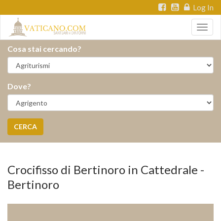
Log In
Togg
navig
Cosa stai cercando?
Dove?
CERCA
Crocifisso di Bertinoro in Cattedrale -
Bertinoro