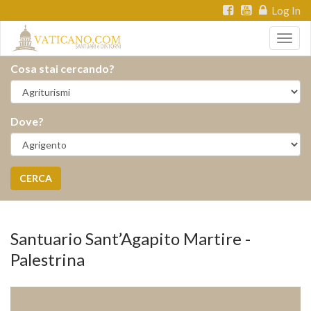
Log In
Togg
navig
Cosa stai cercando?
Dove?
CERCA
Santuario Sant’Agapito Martire -
Palestrina