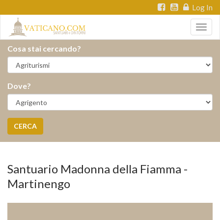
Log In
Togg
navig
Cosa stai cercando?
Dove?
CERCA
Santuario Madonna della Fiamma -
Martinengo