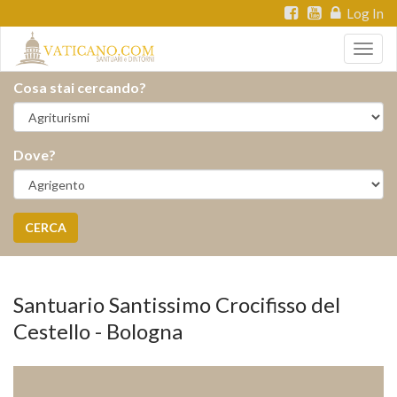
Log In
Togg
navig
Cosa stai cercando?
Dove?
CERCA
Santuario Santissimo Crocifisso del
Cestello - Bologna