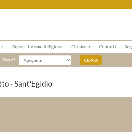
s
Report Turismo Religioso
Chi siamo
Contatti
Seg
Dove?
CERCA
o - Sant'Egidio