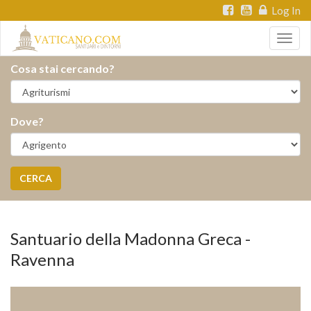
Log In
Togg
navig
Cosa stai cercando?
Dove?
CERCA
Santuario della Madonna Greca -
Ravenna