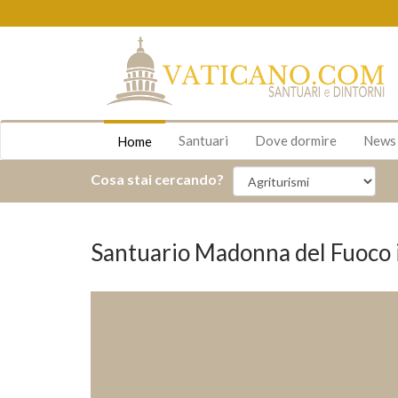
Santuari
Dove dormire
New
Home
Cosa stai cercando?
Santuario Madonna del Fuoco i