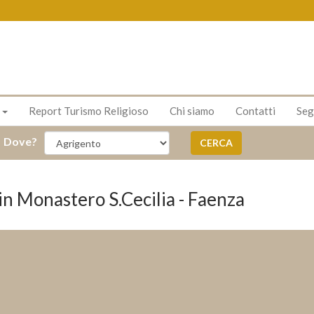
s
Report Turismo Religioso
Chi siamo
Contatti
Seg
Dove?
CERCA
n Monastero S.Cecilia - Faenza