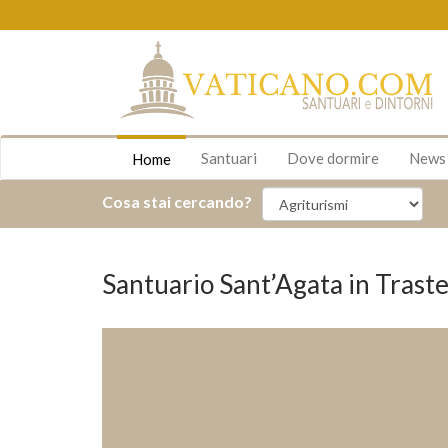
Santuari
Dove dormire
New
Home
Cosa stai cercando?
Santuario Sant’Agata in Trast