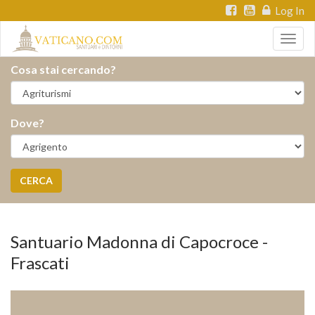
Log In
Togg
navig
Cosa stai cercando?
Dove?
CERCA
Santuario Madonna di Capocroce -
Frascati