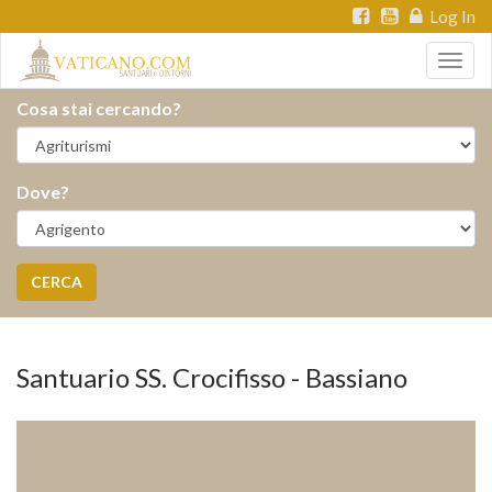
Log In
Togg
navig
Cosa stai cercando?
Dove?
CERCA
Santuario SS. Crocifisso - Bassiano