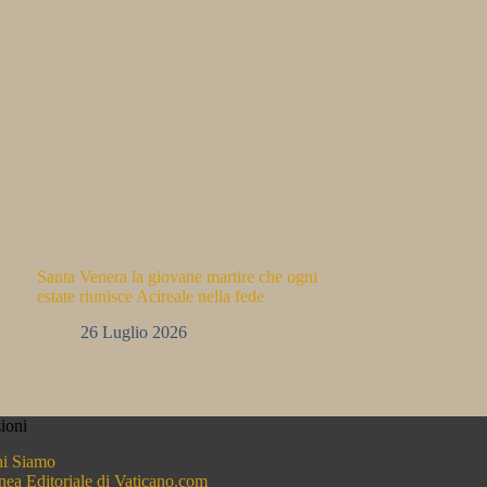
Santa Venera la giovane martire che ogni
estate riunisce Acireale nella fede
26 Luglio 2026
ioni
i Siamo
nea Editoriale di Vaticano.com