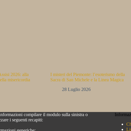
ssisi 2026: alla
I misteri del Piemonte: l’esoterismo della
ella misericordia
Sacra di San Michele e la Linea Magica
28 Luglio 2026
informazioni compilare il modulo sulla sinistra o
Informaz
izzare i seguenti recapiti:
Ch
Li
rmazioni generiche: