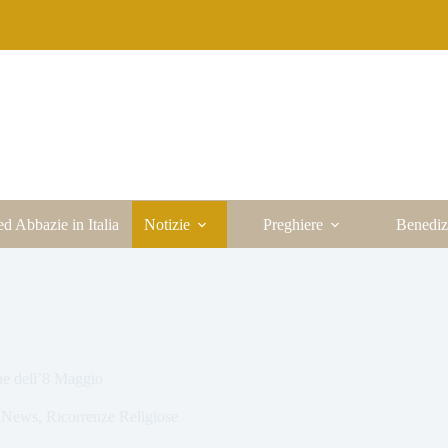
ed Abbazie in Italia
Notizie
Preghiere
Benediz
ne dell’8 Maggio
,
News
,
Ricorrenze Religiose