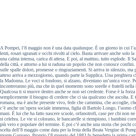
A Pompei, l’8 maggio non è una data qualunque. È un giorno in cui l’ari
lenti, rosari sgranati e occhi rivolti al cielo. Basta arrivare anche solo l
una calma intensa, carica di attesa. E poi, al mattino, tutto esplode. Il
della città, e attorno a lui si raduna un popolo che non conosce confini.
sulle spalle dolori, promesse o ringraziamenti. Si arriva in silenzio, ma
atteso arriva a mezzogiorno, quando parte la Supplica. Una preghiera 
la Madonna. Le voci si fondono, si alzano, diventano un’unica voce. P
incontreranno più, ma che in quel momento sono sorelle e fratelli nella 
Qualcosa ti si muove dentro anche se non sei credente. Forse è la forza d
semplicemente il bisogno di credere che ci sia qualcuno che ascolta. E 
romana, ma è anche presente vivo, fede che cammina, che accoglie, che 
c’è anche un’opera sociale immensa, figlia di Bartolo Longo, l’uomo che
mani. È lui che ha fatto nascere scuole, orfanotrofi, case per chi non ne
si celebra. Le vie si colorano, le bancarelle si riempiono, i bambini corro
più vero e popolare del termine. E poi c’è anche una storia che pochi 
scelta dell’8 maggio come data per la festa della Beata Vergine di Pomp
monte Gargano. Proprio l’8 maggio del 1883 fu benedetta la prima cam