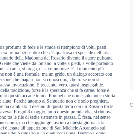
a profuma di fede e le strade si riempiono di volti, passi
a sera prima per sentire che c’è qualcosa di speciale nell’aria:
 Santuario della Madonna del Rosario diventa il cuore pulsante
 Gente che viene da lontano, a volte a piedi, a volte portando
 poi si canta, si prega, ci si commuove. E il momento più
che non è una formula, ma un grido, un dialogo accorato con
ersone che magari non si conoscono, che forse non si
stessa invocazione. È toccante, vero, quasi inspiegabile.
ella tradizione, forse è la speranza che si fa carne, forse è
tutto questo accade in una Pompei che non è solo antica storia
aiuta. Perché attorno al Santuario non c’è solo preghiera,
Ul
 ha cambiato il destino di questa terra con un Rosario tra le
 aveva. E ogni 8 maggio, tutto questo prende vita, si rinnova,
no tra le file di sedie sistemate in piazza. È festa, nel senso
conoscono, ma che aggiunge fascino a questa giornata: la
ei è legata all’apparizione di San Michele Arcangelo sul
pana del Santuario e, in quell’occasione, Bartolo Longo