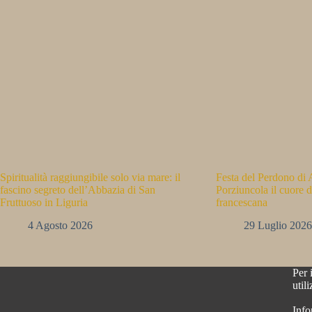
Spiritualità raggiungibile solo via mare: il
Festa del Perdono di A
fascino segreto dell’Abbazia di San
Porziuncola il cuore d
Fruttuoso in Liguria
francescana
4 Agosto 2026
29 Luglio 2026
Per 
util
Info