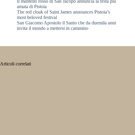
Il mantello rosso di San Jacopo annuncia la festa più
amata di Pistoia
The red cloak of Saint James announces Pistoia’s
most beloved festival
San Giacomo Apostolo il Santo che da duemila anni
invita il mondo a mettersi in cammino
Articoli correlati