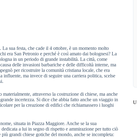
na. La sua festa, che cade il 4 ottobre, è un momento molto
Ma chi era San Petronio e perché è così amato dai bolognesi? La
logna in un periodo di grande instabilità. La città, come
ausa delle invasioni barbariche e delle difficoltà interne, ma
mpegnò per ricostruire la comunità cristiana locale, che era
 influente, ma invece di seguire una carriera politica, scelse
i.
olo materialmente, attraverso la costruzione di chiese, ma anche
grande incertezza. Si dice che abbia fatto anche un viaggio in
Ul
rticolare per la creazione di edifici che richiamassero i luoghi
o nome, situata in Piazza Maggiore. Anche se la sua
 dedicata a lui in segno di rispetto e ammirazione per tutto ciò
le più grandi chiese gotiche del mondo, anche se incompleta: