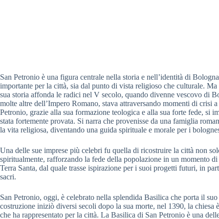
San Petronio è una figura centrale nella storia e nell’identità di Bolog
importante per la città, sia dal punto di vista religioso che culturale. 
sua storia affonda le radici nel V secolo, quando divenne vescovo di Bo
molte altre dell’Impero Romano, stava attraversando momenti di crisi a c
Petronio, grazie alla sua formazione teologica e alla sua forte fede, si i
stata fortemente provata. Si narra che provenisse da una famiglia romana
la vita religiosa, diventando una guida spirituale e morale per i bolognes
Una delle sue imprese più celebri fu quella di ricostruire la città non s
spiritualmente, rafforzando la fede della popolazione in un momento di 
Terra Santa, dal quale trasse ispirazione per i suoi progetti futuri, in pa
sacri.
San Petronio, oggi, è celebrato nella splendida Basilica che porta il su
costruzione iniziò diversi secoli dopo la sua morte, nel 1390, la chiesa è
che ha rappresentato per la città. La Basilica di San Petronio è una del