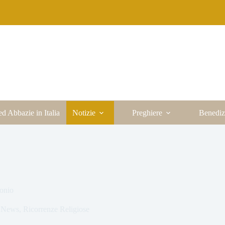
ed Abbazie in Italia
Notizie
Preghiere
Benediz
onio
,
News
,
Ricorrenze Religiose