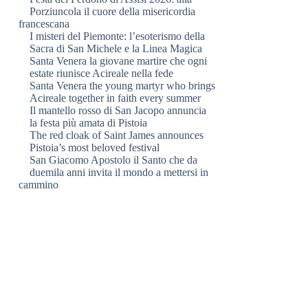
Porziuncola il cuore della misericordia
francescana
I misteri del Piemonte: l’esoterismo della
Sacra di San Michele e la Linea Magica
Santa Venera la giovane martire che ogni
estate riunisce Acireale nella fede
Santa Venera the young martyr who brings
Acireale together in faith every summer
Il mantello rosso di San Jacopo annuncia
la festa più amata di Pistoia
The red cloak of Saint James announces
Pistoia’s most beloved festival
San Giacomo Apostolo il Santo che da
duemila anni invita il mondo a mettersi in
cammino