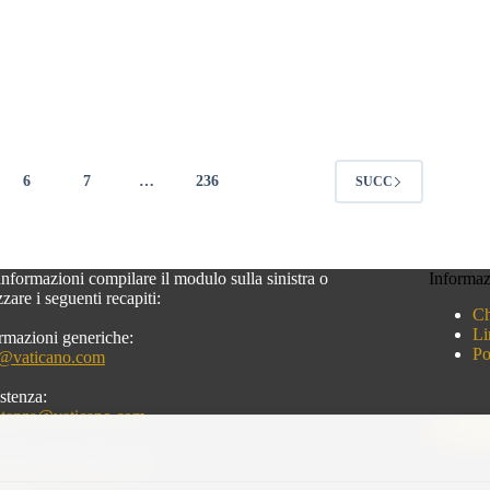
6
7
…
236
SUCC
informazioni compilare il modulo sulla sinistra o
Informaz
izzare i seguenti recapiti:
Ch
Li
rmazioni generiche:
Po
o@vaticano.com
stenza:
stenza@vaticano.com
rmazioni commerciali:
keting@vaticano.com