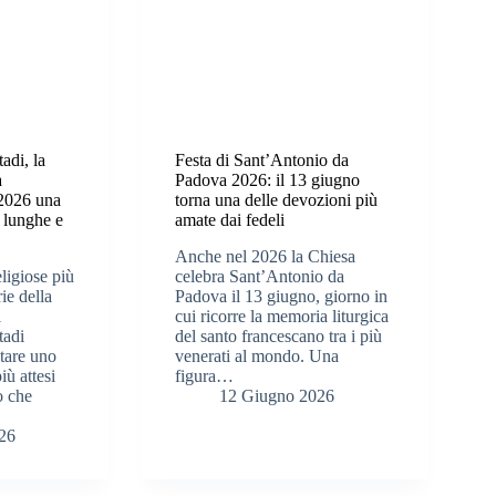
adi, la
Festa di Sant’Antonio da
a
Padova 2026: il 13 giugno
 2026 una
torna una delle devozioni più
ù lunghe e
amate dai fedeli
Anche nel 2026 la Chiesa
eligiose più
celebra Sant’Antonio da
rie della
Padova il 13 giugno, giorno in
i
cui ricorre la memoria liturgica
tadi
del santo francescano tra i più
tare uno
venerati al mondo. Una
iù attesi
figura…
o che
12 Giugno 2026
26