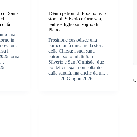
o di Santa
I Santi patroni di Frosinone: la
del
storia di Silverio e Ormisda,
 città
padre e figlio sul soglio di
Pietro
anto una
giorno in
Frosinone custodisce una
innova una
particolarità unica nella storia
rsa i
della Chiesa: i suoi santi
 2026 torna
patroni sono infatti San
le…
Silverio e Sant’Ormisda, due
26
pontefici legati non soltanto
dalla santità, ma anche da un…
20 Giugno 2026
Ul