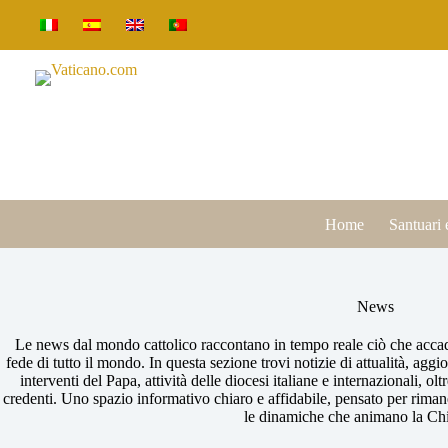
Salta
al
contenuto
Home
Santuari 
News
Le news dal mondo cattolico raccontano in tempo reale ciò che accad
fede di tutto il mondo. In questa sezione trovi notizie di attualità, agg
interventi del Papa, attività delle diocesi italiane e internazionali, olt
credenti. Uno spazio informativo chiaro e affidabile, pensato per rimane
le dinamiche che animano la Chi