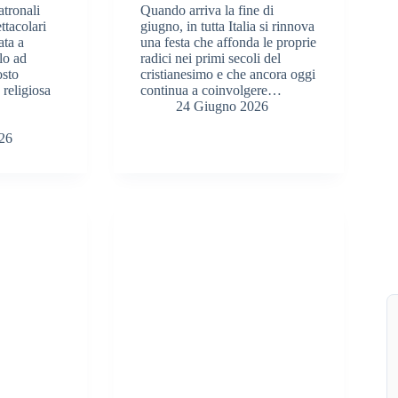
atronali
Quando arriva la fine di
ttacolari
giugno, in tutta Italia si rinnova
ata a
una festa che affonda le proprie
lo ad
radici nei primi secoli del
osto
cristianesimo e che ancora oggi
 religiosa
continua a coinvolgere…
24 Giugno 2026
26