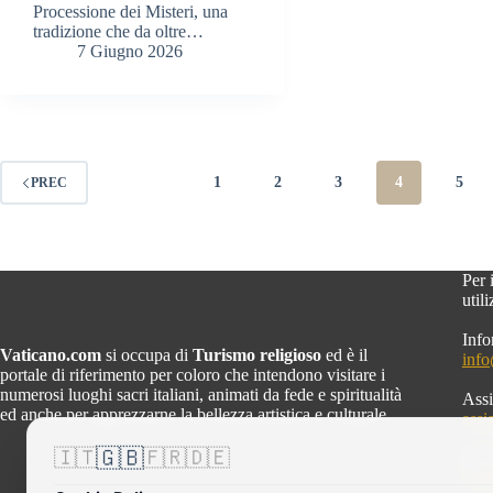
Processione dei Misteri, una
tradizione che da oltre…
7 Giugno 2026
1
2
3
4
5
PREC
Per 
util
Info
Vaticano.com
si occupa di
Turismo religioso
ed è il
inf
portale di riferimento per coloro che intendono visitare i
numerosi luoghi sacri italiani, animati da fede e spiritualità
Assi
ed anche per apprezzarne la bellezza artistica e culturale.
assi
🇬🇧
🇮🇹
🇫🇷
🇩🇪
Info
mar