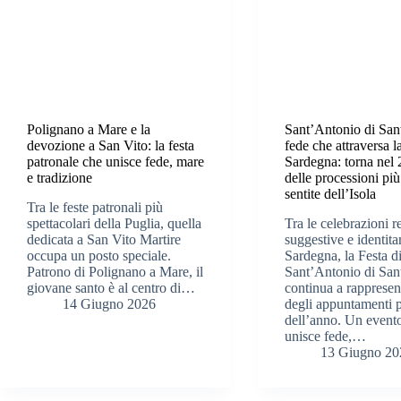
Polignano a Mare e la
Sant’Antonio di Sant
devozione a San Vito: la festa
fede che attraversa l
patronale che unisce fede, mare
Sardegna: torna nel
e tradizione
delle processioni pi
sentite dell’Isola
Tra le feste patronali più
spettacolari della Puglia, quella
Tra le celebrazioni r
dedicata a San Vito Martire
suggestive e identita
occupa un posto speciale.
Sardegna, la Festa d
Patrono di Polignano a Mare, il
Sant’Antonio di San
giovane santo è al centro di…
continua a rappresen
14 Giugno 2026
degli appuntamenti p
dell’anno. Un event
unisce fede,…
13 Giugno 20