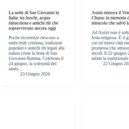
La notte di San Giovanni in
Assisi rinnova il Vot
Italia: tra fuochi, acqua
Chiara: la memoria 
miracolosa e antichi riti che
miracolo che salvò la
sopravvivono ancora oggi
Ad Assisi non è solt
Poche ricorrenze riescono a
festa religiosa. È il 
unire fede cristiana, tradizioni
cui un’intera città r
popolari e antichi riti legati alla
promessa che attrave
natura come la festa di San
secoli. Il 22 giugno
Giovanni Battista. Celebrata il
infatti la tradiziona
24 giugno, la solennità del
22 Giugno 20
santo…
23 Giugno 2026