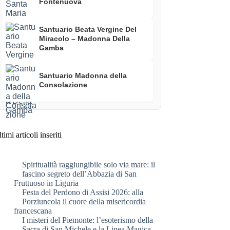
Fontenuova
Santuario Beata Vergine Del
Miracolo – Madonna Della
Gamba
Santuario Madonna della
Consolazione
timi articoli inseriti
Spiritualità raggiungibile solo via mare: il
fascino segreto dell’Abbazia di San
Fruttuoso in Liguria
Festa del Perdono di Assisi 2026: alla
Porziuncola il cuore della misericordia
francescana
I misteri del Piemonte: l’esoterismo della
Sacra di San Michele e la Linea Magica