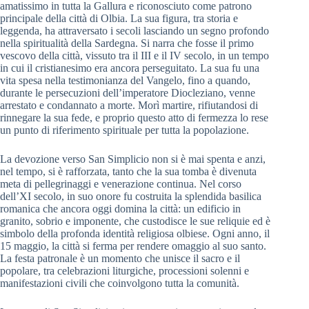
amatissimo in tutta la Gallura e riconosciuto come patrono
principale della città di Olbia. La sua figura, tra storia e
leggenda, ha attraversato i secoli lasciando un segno profondo
nella spiritualità della Sardegna. Si narra che fosse il primo
vescovo della città, vissuto tra il III e il IV secolo, in un tempo
in cui il cristianesimo era ancora perseguitato. La sua fu una
vita spesa nella testimonianza del Vangelo, fino a quando,
durante le persecuzioni dell’imperatore Diocleziano, venne
arrestato e condannato a morte. Morì martire, rifiutandosi di
rinnegare la sua fede, e proprio questo atto di fermezza lo rese
un punto di riferimento spirituale per tutta la popolazione.
La devozione verso San Simplicio non si è mai spenta e anzi,
nel tempo, si è rafforzata, tanto che la sua tomba è divenuta
meta di pellegrinaggi e venerazione continua. Nel corso
dell’XI secolo, in suo onore fu costruita la splendida basilica
romanica che ancora oggi domina la città: un edificio in
granito, sobrio e imponente, che custodisce le sue reliquie ed è
simbolo della profonda identità religiosa olbiese. Ogni anno, il
15 maggio, la città si ferma per rendere omaggio al suo santo.
La festa patronale è un momento che unisce il sacro e il
popolare, tra celebrazioni liturgiche, processioni solenni e
manifestazioni civili che coinvolgono tutta la comunità.