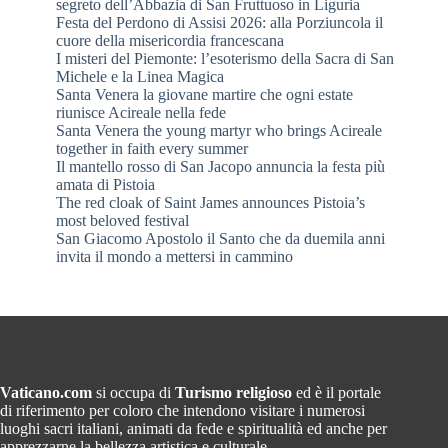
segreto dell’Abbazia di San Fruttuoso in Liguria
Festa del Perdono di Assisi 2026: alla Porziuncola il
cuore della misericordia francescana
I misteri del Piemonte: l’esoterismo della Sacra di San
Michele e la Linea Magica
Santa Venera la giovane martire che ogni estate
riunisce Acireale nella fede
Santa Venera the young martyr who brings Acireale
together in faith every summer
Il mantello rosso di San Jacopo annuncia la festa più
amata di Pistoia
The red cloak of Saint James announces Pistoia’s
most beloved festival
San Giacomo Apostolo il Santo che da duemila anni
invita il mondo a mettersi in cammino
Vaticano.com
si occupa di
Turismo religioso
ed è il portale
di riferimento per coloro che intendono visitare i numerosi
luoghi sacri italiani, animati da fede e spiritualità ed anche per
apprezzarne la bellezza artistica e culturale.