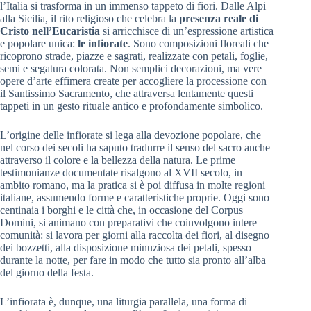
l’Italia si trasforma in un immenso tappeto di fiori. Dalle Alpi
alla Sicilia, il rito religioso che celebra la
presenza reale di
Cristo nell’Eucaristia
si arricchisce di un’espressione artistica
e popolare unica:
le infiorate
. Sono composizioni floreali che
ricoprono strade, piazze e sagrati, realizzate con petali, foglie,
semi e segatura colorata. Non semplici decorazioni, ma vere
opere d’arte effimera create per accogliere la processione con
il Santissimo Sacramento, che attraversa lentamente questi
tappeti in un gesto rituale antico e profondamente simbolico.
L’origine delle infiorate si lega alla devozione popolare, che
nel corso dei secoli ha saputo tradurre il senso del sacro anche
attraverso il colore e la bellezza della natura. Le prime
testimonianze documentate risalgono al XVII secolo, in
ambito romano, ma la pratica si è poi diffusa in molte regioni
italiane, assumendo forme e caratteristiche proprie. Oggi sono
centinaia i borghi e le città che, in occasione del Corpus
Domini, si animano con preparativi che coinvolgono intere
comunità: si lavora per giorni alla raccolta dei fiori, al disegno
dei bozzetti, alla disposizione minuziosa dei petali, spesso
durante la notte, per fare in modo che tutto sia pronto all’alba
del giorno della festa.
L’infiorata è, dunque, una liturgia parallela, una forma di