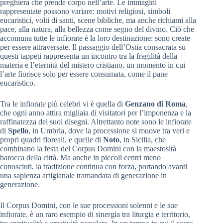
preghiera che prende corpo nell’arte. Le immagini
rappresentate possono variare: motivi religiosi, simboli
eucaristici, volti di santi, scene bibliche, ma anche richiami alla
pace, alla natura, alla bellezza come segno del divino. Ciò che
accomuna tutte le infiorate è la loro destinazione: sono create
per essere attraversate. Il passaggio dell’Ostia consacrata su
questi tappeti rappresenta un incontro tra la fragilità della
materia e l’eternità del mistero cristiano, un momento in cui
l’arte fiorisce solo per essere consumata, come il pane
eucaristico.
Tra le infiorate più celebri vi è quella di
Genzano di Roma
,
che ogni anno attira migliaia di visitatori per l’imponenza e la
raffinatezza dei suoi disegni. Altrettanto note sono le infiorate
di
Spello
, in Umbria, dove la processione si muove tra veri e
propri quadri floreali, e quelle di
Noto
, in Sicilia, che
combinano la festa del Corpus Domini con la maestosità
barocca della città. Ma anche in piccoli centri meno
conosciuti, la tradizione continua con forza, portando avanti
una sapienza artigianale tramandata di generazione in
generazione.
Il Corpus Domini, con le sue processioni solenni e le sue
infiorate, è un raro esempio di sinergia tra liturgia e territorio,