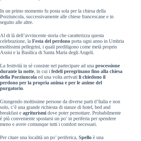
In un primo momento fu posta sola per la chiesa della
Porziuncola, successivamente alle chiese francescane e in
seguito alle altre.
Al di là dell’avvincente storia che caratterizza questa
celebrazione, la
Festa del perdono
porta ogni anno in Umbria
moltissimi pellegrini, i quali prediligono come metà proprio
Assisi e la Basilica di Santa Maria degli Angeli.
La festività in sé consiste nel partecipare ad una
processione
durante la notte
, in cui i
fedeli peregrinano fino alla chiesa
della Porziuncola
ed una volta arrivati
lì chiedono il
perdono per la propria anima e per le anime del
purgatorio
.
Giungendo moltissime persone da diverse parti d’Italia e non
solo, c’è una grande richiesta di stanze di hotel, bed and
breakfast e
agriturismi
dove poter pernottare. Probabilmente
è più conveniente spostarsi un po’ in periferia per spendere
meno e avere comunque tutti i comfort necessari.
Per citare una località un po’ periferica,
Spello
è una