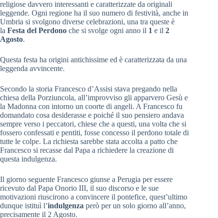
religiose davvero interessanti e caratterizzate da originali
leggende. Ogni regione ha il suo numero di festività, anche in
Umbria si svolgono diverse celebrazioni, una tra queste è
la
Festa del Perdono
che si svolge ogni anno il
1
e il
2
Agosto
.
Questa festa ha origini antichissime ed è caratterizzata da una
leggenda avvincente.
Secondo la storia Francesco d’Assisi stava pregando nella
chiesa della Porziuncola, all’improvviso gli apparvero Gesù e
la Madonna con intorno un coorte di angeli. A Francesco fu
domandato cosa desiderasse e poiché il suo pensiero andava
sempre verso i peccatori, chiese che a questi, una volta che si
fossero confessati e pentiti, fosse concesso il perdono totale di
tutte le colpe. La richiesta sarebbe stata accolta a patto che
Francesco si recasse dal Papa a richiedere la creazione di
questa indulgenza.
Il giorno seguente Francesco giunse a Perugia per essere
ricevuto dal Papa Onorio III, il suo discorso e le sue
motivazioni riuscirono a convincere il pontefice, quest’ultimo
dunque istituì l’
indulgenza
però per un solo giorno all’anno,
precisamente il 2 Agosto.