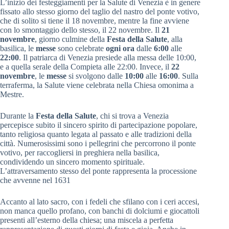
L’inizio dei festeggiamenti per la Salute di Venezia è in genere
fissato allo stesso giorno del taglio del nastro del ponte votivo,
che di solito si tiene il 18 novembre, mentre la fine avviene
con lo smontaggio dello stesso, il 22 novembre. Il
21
novembre
, giorno culmine della
Festa della Salute
, alla
basilica, le
messe
sono celebrate
ogni ora
dalle
6:00
alle
22:00
. Il patriarca di Venezia presiede alla messa delle 10:00,
e a quella serale della Compieta alle 22:00. Invece, il
22
novembre
, le
messe
si svolgono dalle
10:00
alle
16:00
. Sulla
terraferma, la Salute viene celebrata nella Chiesa omonima a
Mestre.
Durante la
Festa della Salute
, chi si trova a Venezia
percepisce subito il sincero spirito di partecipazione popolare,
tanto religiosa quanto legata al passato e alle tradizioni della
città. Numerosissimi sono i pellegrini che percorrono il ponte
votivo, per raccogliersi in preghiera nella basilica,
condividendo un sincero momento spirituale.
L’attraversamento stesso del ponte rappresenta la processione
che avvenne nel 1631
Accanto al lato sacro, con i fedeli che sfilano con i ceri accesi,
non manca quello profano, con banchi di dolciumi e giocattoli
presenti all’esterno della chiesa; una miscela a perfetta