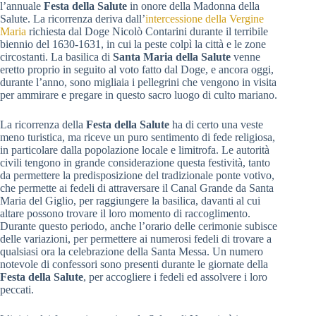
l’annuale
Festa della Salute
in onore della Madonna della
Salute. La ricorrenza deriva dall’
intercessione della Vergine
Maria
richiesta dal Doge Nicolò Contarini durante il terribile
biennio del 1630-1631, in cui la peste colpì la città e le zone
circostanti. La basilica di
Santa Maria della Salute
venne
eretto proprio in seguito al voto fatto dal Doge, e ancora oggi,
durante l’anno, sono migliaia i pellegrini che vengono in visita
per ammirare e pregare in questo sacro luogo di culto mariano.
La ricorrenza della
Festa della Salute
ha di certo una veste
meno turistica, ma riceve un puro sentimento di fede religiosa,
in particolare dalla popolazione locale e limitrofa. Le autorità
civili tengono in grande considerazione questa festività, tanto
da permettere la predisposizione del tradizionale ponte votivo,
che permette ai fedeli di attraversare il Canal Grande da Santa
Maria del Giglio, per raggiungere la basilica, davanti al cui
altare possono trovare il loro momento di raccoglimento.
Durante questo periodo, anche l’orario delle cerimonie subisce
delle variazioni, per permettere ai numerosi fedeli di trovare a
qualsiasi ora la celebrazione della Santa Messa. Un numero
notevole di confessori sono presenti durante le giornate della
Festa della Salute
, per accogliere i fedeli ed assolvere i loro
peccati.