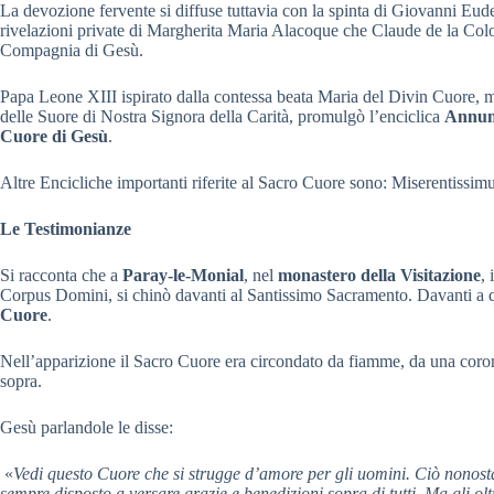
La devozione fervente si diffuse tuttavia con la spinta di Giovanni Eud
rivelazioni private di Margherita Maria Alacoque che Claude de la Colom
Compagnia di Gesù.
Papa Leone XIII ispirato dalla contessa beata Maria del Divin Cuore, m
delle Suore di Nostra Signora della Carità, promulgò l’enciclica
Annu
Cuore di Gesù
.
Altre Encicliche importanti riferite al Sacro Cuore sono: Miserentissi
Le Testimonianze
Si racconta che a
Paray-le-Monial
, nel
monastero della Visitazione
,
Corpus Domini, si chinò davanti al Santissimo Sacramento. Davanti a 
Cuore
.
Nell’apparizione il Sacro Cuore era circondato da fiamme, da una corona
sopra.
Gesù parlandole le disse:
«
Vedi questo Cuore che si strugge d’amore per gli uomini. Ciò nonosta
sempre disposto a versare grazie e benedizioni sopra di tutti. Ma gli ol