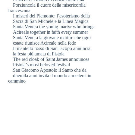
Porziuncola il cuore della misericordia
francescana
I misteri del Piemonte: l’esoterismo della
Sacra di San Michele e la Linea Magica
Santa Venera the young martyr who brings
Acireale together in faith every summer
Santa Venera la giovane martire che ogni
estate riunisce Acireale nella fede
Il mantello rosso di San Jacopo annuncia
la festa più amata di Pistoia
The red cloak of Saint James announces
Pistoia’s most beloved festival
San Giacomo Apostolo il Santo che da
duemila anni invita il mondo a mettersi in
cammino