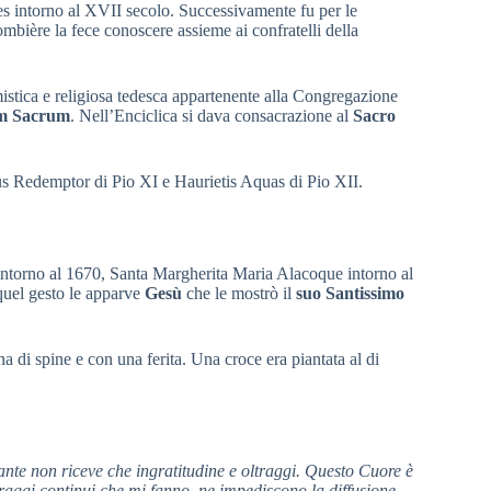
es intorno al XVII secolo. Successivamente fu per le
bière la fece conoscere assieme ai confratelli della
istica e religiosa tedesca appartenente alla Congregazione
m Sacrum
. Nell’Enciclica si dava consacrazione al
Sacro
mus Redemptor di Pio XI e Haurietis Aquas di Pio XII.
 intorno al 1670, Santa Margherita Maria Alacoque intorno al
quel gesto le apparve
Gesù
che le mostrò il
suo Santissimo
 di spine e con una ferita. Una croce era piantata al di
nte non riceve che ingratitudine e oltraggi. Questo Cuore è
traggi continui che mi fanno, ne impediscono la diffusione.