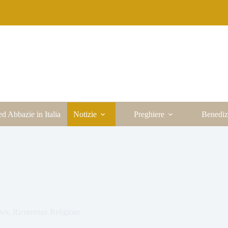
ed Abbazie in Italia
Notizie
Preghiere
Benediz
ws
,
Ricorrenze Religiose