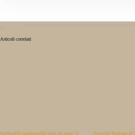
Articoli correlati
Spiritualità raggiungibile solo via mare: il
Festa del Perdono di A