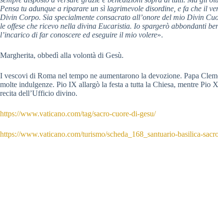
Pensa tu adunque a riparare un sì lagrimevole disordine, e fa che il ve
Divin Corpo. Sia specialmente consacrato all’onore del mio Divin 
le offese che ricevo nella divina Eucaristia. Io spargerò abbondanti ben
l’incarico di far conoscere ed eseguire il mio volere
».
Margherita, obbedì alla volontà di Gesù.
I vescovi di Roma nel tempo ne aumentarono la devozione. Papa Cleme
molte indulgenze. Pio IX allargò la festa a tutta la Chiesa, mentre Pio XI
recita dell’Ufficio divino.
https://www.vaticano.com/tag/sacro-cuore-di-gesu/
https://www.vaticano.com/turismo/scheda_168_santuario-basilica-sacro-