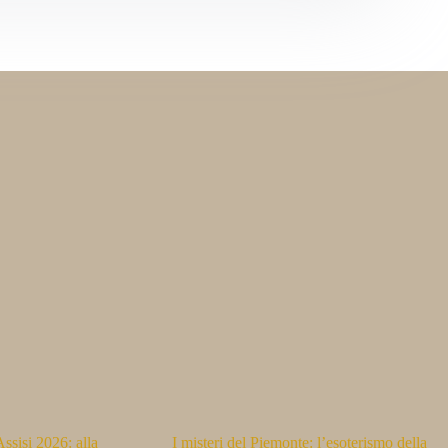
ssisi 2026: alla
I misteri del Piemonte: l’esoterismo della