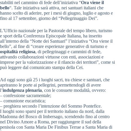
stabiliti nel cammino di fede dell’iniziativa “
Ora viene il
bello
“. Tale iniziativa sarà attiva, nei santuari italiani che
hanno scelto di aderire, per i mesi di giugno, luglio e agosto e
fino al 17 settembre, giorno del “Pellegrinaggio Dei”.
L’Ufficio nazionale per la Pastorale del tempo libero, turismo
e sport della Conferenza Episcopale Italiana, ha inserito
all’interno della “Notte dei Santuari” l’iniziativa “Ora viene il
bello”, al fine di “creare esperienze generative di turismo e
ospitalità religiosa
, di pellegrinaggi e cammini di fede,
attivando collaborazioni virtuose con enti, associazioni e
imprese per la valorizzazione e il rilancio dei territori”, come si
può leggere dal comunicato stampa della Cei.
Ad oggi sono già 25 i luoghi sacri, tra chiese e santuari, che
apriranno le porte ai pellegrini, permettendogli di avere
l’
indulgenza plenaria
, con le consuete modalità, ovvero:
– confessione sacramentale;
– comunione eucaristica;
– preghiera secondo l’intenzione del Sommo Pontefice.
I luoghi sono sparsi per il territorio italiano da nord, dalla
Madonna del Bosco di Imbersago, scendendo fino al centro
nel Divino Amore a Roma, per raggiungere il sud della
penisola con Santa Maria De Finibus Terrae a Santa Maria di