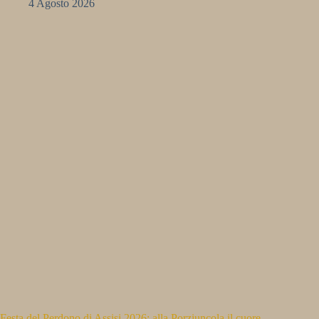
4 Agosto 2026
Festa del Perdono di Assisi 2026: alla Porziuncola il cuore