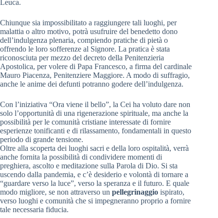
Leuca.
Chiunque sia impossibilitato a raggiungere tali luoghi, per
malattia o altro motivo, potrà usufruire del benedetto dono
dell’indulgenza plenaria, compiendo pratiche di pietà o
offrendo le loro sofferenze al Signore. La pratica è stata
riconosciuta per mezzo del decreto della Penitenzieria
Apostolica, per volere di Papa Francesco, a firma del cardinale
Mauro Piacenza, Penitenziere Maggiore. A modo di suffragio,
anche le anime dei defunti potranno godere dell’indulgenza.
Con l’iniziativa “Ora viene il bello”, la Cei ha voluto dare non
solo l’opportunità di una rigenerazione spirituale, ma anche la
possibilità per le comunità cristiane interessate di fornire
esperienze tonificanti e di rilassamento, fondamentali in questo
periodo di grande tensione.
Oltre alla scoperta dei luoghi sacri e della loro ospitalità, verrà
anche fornita la possibilità di condividere momenti di
preghiera, ascolto e meditazione sulla Parola di Dio. Si sta
uscendo dalla pandemia, e c’è desiderio e volontà di tornare a
“guardare verso la luce”, verso la speranza e il futuro. E quale
modo migliore, se non attraverso un
pellegrinaggio
ispirato,
verso luoghi e comunità che si impegneranno proprio a fornire
tale necessaria fiducia.