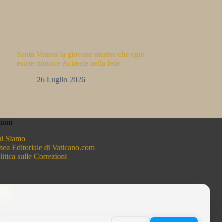
Santa Venera la giovane martire che ogni
estate riunisce Acireale nella fede
26 Luglio 2026
ioni
i Siamo
nea Editoriale di Vaticano.com
litica sulle Correzioni