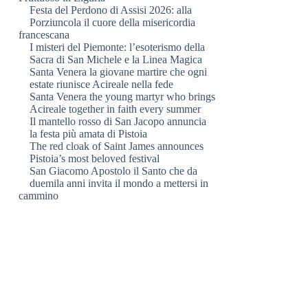
Festa del Perdono di Assisi 2026: alla
Porziuncola il cuore della misericordia
francescana
I misteri del Piemonte: l’esoterismo della
Sacra di San Michele e la Linea Magica
Santa Venera la giovane martire che ogni
estate riunisce Acireale nella fede
Santa Venera the young martyr who brings
Acireale together in faith every summer
Il mantello rosso di San Jacopo annuncia
la festa più amata di Pistoia
The red cloak of Saint James announces
Pistoia’s most beloved festival
San Giacomo Apostolo il Santo che da
duemila anni invita il mondo a mettersi in
cammino