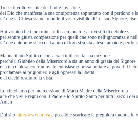
Tu sei il volto visibile del Padre invisibile,
del Dio che manifesta la sua onnipotenza soprattutto con il perdono e la
fa’ che la Chiesa sia nel mondo il volto visibile di Te, suo Signore, risor
Hai voluto che i tuoi ministri fossero anch’essi rivestiti di debolezza
per sentire giusta compassione per quelli che sono nell’ignoranza e nell
fa’ che chiunque si accosti a uno di loro si senta atteso, amato e perdon
Manda il tuo Spirito e consacraci tutti con la sua unzione
perché il Giubileo della Misericordia sia un anno di grazia del Signore
e la tua Chiesa con rinnovato entusiasmo possa portare ai poveri il liet
proclamare ai prigionieri e agli oppressi la libertà
e ai ciechi restituire la vista.
Lo chiediamo per intercessione di Maria Madre della Misericordia
a te che vivi e regni con il Padre e lo Spirito Santo per tutti i secoli dei s
Amen
Dal sito
http://www.im.va
è possibile scaricare la preghiera tradotta in v