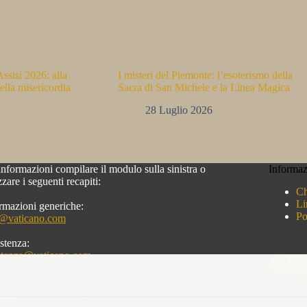
ssisi 2026: alla
I misteri del Piemonte: l’esoterismo della
ella misericordia
Sacra di San Michele e la Linea Magica
28 Luglio 2026
informazioni compilare il modulo sulla sinistra o
Informaz
izzare i seguenti recapiti:
Ch
Li
rmazioni generiche:
Po
o@vaticano.com
stenza:
stenza@vaticano.com
rmazioni commerciali:
keting@vaticano.com