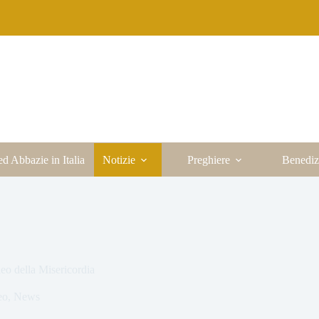
ed Abbazie in Italia
Notizie
Preghiere
Benediz
eo della Misericordia
eo
,
News