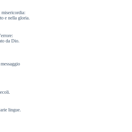
 misericordia:
to e nella gloria.
’errore:
ato da Dio.
o messaggio
ecoli.
arie lingue.