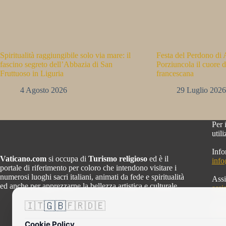
Spiritualità raggiungibile solo via mare: il
Festa del Perdono di A
fascino segreto dell’Abbazia di San
Porziuncola il cuore d
Fruttuoso in Liguria
francescana
4 Agosto 2026
29 Luglio 2026
Per 
util
Info
Vaticano.com
si occupa di
Turismo religioso
ed è il
inf
portale di riferimento per coloro che intendono visitare i
numerosi luoghi sacri italiani, animati da fede e spiritualità
Assi
ed anche per apprezzarne la bellezza artistica e culturale.
assi
🇬🇧
🇮🇹
🇫🇷
🇩🇪
Info
mar
Cookie Policy