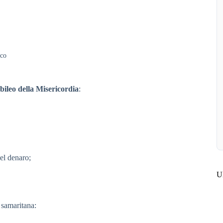
sco
bileo della Misericordia
:
el denaro;
Ul
a samaritana: