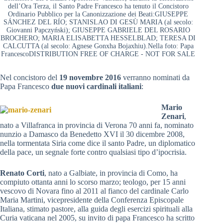
dell’Ora Terza, il Santo Padre Francesco ha tenuto il Concistoro
Ordinario Pubblico per la Canonizzazione dei Beati:GIUSEPPE
SÁNCHEZ DEL RÍO; STANISLAO DI GESÙ MARIA (al secolo:
Giovanni Papczyński); GIUSEPPE GABRIELE DEL ROSARIO
BROCHERO; MARIA ELISABETTA HESSELBLAD; TERESA DI
CALCUTTA (al secolo: Agnese Gonxha Bojaxhiu).Nella foto: Papa
FrancescoDISTRIBUTION FREE OF CHARGE - NOT FOR SALE
Nel concistoro del
19 novembre 2016
verranno nominati da
Papa Francesco
due nuovi cardinali italiani
:
Mario
Zenari
,
nato a Villafranca in provincia di Verona 70 anni fa, nominato
nunzio a Damasco da Benedetto XVI il 30 dicembre 2008,
nella tormentata Siria come dice il santo Padre, un diplomatico
della pace, un segnale forte contro qualsiasi tipo d’ipocrisia.
Renato Corti
, nato a Galbiate, in provincia di Como, ha
compiuto ottanta anni lo scorso marzo; teologo, per 15 anni
vescovo di Novara fino al 2011 al fianco del cardinale Carlo
Maria Martini, vicepresidente della Conferenza Episcopale
Italiana, stimato pastore, alla guida degli esercizi spirituali alla
Curia vaticana nel 2005, su invito di papa Francesco ha scritto