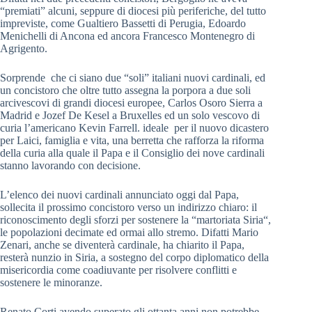
“premiati” alcuni, seppure di diocesi più periferiche, del tutto
impreviste, come Gualtiero Bassetti di Perugia, Edoardo
Menichelli di Ancona ed ancora Francesco Montenegro di
Agrigento.
Sorprende che ci siano due “soli” italiani nuovi cardinali, ed
un concistoro che oltre tutto assegna la porpora a due soli
arcivescovi di grandi diocesi europee, Carlos Osoro Sierra a
Madrid e Jozef De Kesel a Bruxelles ed un solo vescovo di
curia l’americano Kevin Farrell. ideale per il nuovo dicastero
per Laici, famiglia e vita, una berretta che rafforza la riforma
della curia alla quale il Papa e il Consiglio dei nove cardinali
stanno lavorando con decisione.
L’elenco dei nuovi cardinali annunciato oggi dal Papa,
sollecita il prossimo concistoro verso un indirizzo chiaro: il
riconoscimento degli sforzi per sostenere la “martoriata Siria“,
le popolazioni decimate ed ormai allo stremo. Difatti Mario
Zenari, anche se diventerà cardinale, ha chiarito il Papa,
resterà nunzio in Siria, a sostegno del corpo diplomatico della
misericordia come coadiuvante per risolvere conflitti e
sostenere le minoranze.
Renato Corti avendo superato gli ottanta anni non potrebbe