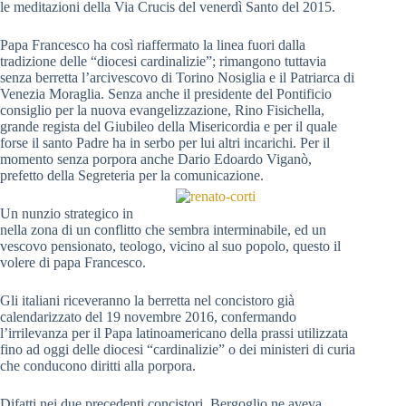
le meditazioni della Via Crucis del venerdì Santo del 2015.
Papa Francesco ha così riaffermato la linea fuori dalla
tradizione delle “diocesi cardinalizie”; rimangono tuttavia
senza berretta l’arcivescovo di Torino Nosiglia e il Patriarca di
Venezia Moraglia. Senza anche il presidente del Pontificio
consiglio per la nuova evangelizzazione, Rino Fisichella,
grande regista del Giubileo della Misericordia e per il quale
forse il santo Padre ha in serbo per lui altri incarichi. Per il
momento senza porpora anche Dario Edoardo Viganò,
prefetto della Segreteria per la comunicazione.
Un nunzio strategico in
nella zona di un conflitto che sembra interminabile, ed un
vescovo pensionato, teologo, vicino al suo popolo, questo il
volere di papa Francesco.
Gli italiani riceveranno la berretta nel concistoro già
calendarizzato del 19 novembre 2016, confermando
l’irrilevanza per il Papa latinoamericano della prassi utilizzata
fino ad oggi delle diocesi “cardinalizie” o dei ministeri di curia
che conducono diritti alla porpora.
Difatti nei due precedenti concistori, Bergoglio ne aveva