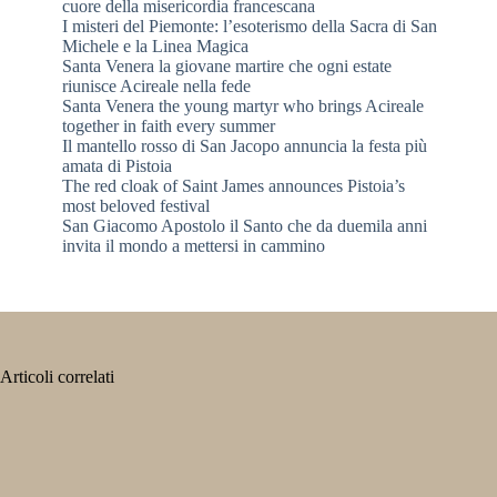
cuore della misericordia francescana
I misteri del Piemonte: l’esoterismo della Sacra di San
Michele e la Linea Magica
Santa Venera la giovane martire che ogni estate
riunisce Acireale nella fede
Santa Venera the young martyr who brings Acireale
together in faith every summer
Il mantello rosso di San Jacopo annuncia la festa più
amata di Pistoia
The red cloak of Saint James announces Pistoia’s
most beloved festival
San Giacomo Apostolo il Santo che da duemila anni
invita il mondo a mettersi in cammino
Articoli correlati