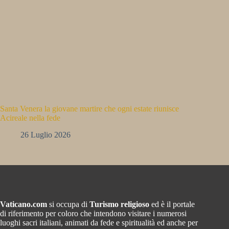
Santa Venera la giovane martire che ogni estate riunisce
Acireale nella fede
26 Luglio 2026
Vaticano.com
si occupa di
Turismo religioso
ed è il portale
di riferimento per coloro che intendono visitare i numerosi
luoghi sacri italiani, animati da fede e spiritualità ed anche per