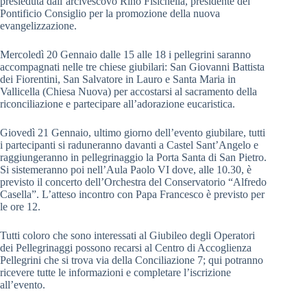
presieduta dall’arcivescovo Rino Fisichella, presidente del
Pontificio Consiglio per la promozione della nuova
evangelizzazione.
Mercoledì 20 Gennaio dalle 15 alle 18 i pellegrini saranno
accompagnati nelle tre chiese giubilari: San Giovanni Battista
dei Fiorentini, San Salvatore in Lauro e Santa Maria in
Vallicella (Chiesa Nuova) per accostarsi al sacramento della
riconciliazione e partecipare all’adorazione eucaristica.
Giovedì 21 Gennaio, ultimo giorno dell’evento giubilare, tutti
i partecipanti si raduneranno davanti a Castel Sant’Angelo e
raggiungeranno in pellegrinaggio la Porta Santa di San Pietro.
Si sistemeranno poi nell’Aula Paolo VI dove, alle 10.30, è
previsto il concerto dell’Orchestra del Conservatorio “Alfredo
Casella”. L’atteso incontro con Papa Francesco è previsto per
le ore 12.
Tutti coloro che sono interessati al Giubileo degli Operatori
dei Pellegrinaggi possono recarsi al Centro di Accoglienza
Pellegrini che si trova via della Conciliazione 7; qui potranno
ricevere tutte le informazioni e completare l’iscrizione
all’evento.