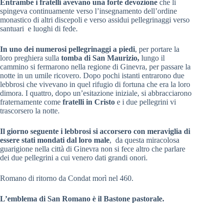
Entrambe i fratelli avevano una forte devozione
che li
spingeva continuamente verso l’insegnamento dell’ordine
monastico di altri discepoli e verso assidui pellegrinaggi verso
santuari e luoghi di fede.
In uno dei numerosi pellegrinaggi a piedi
, per portare la
loro preghiera sulla
tomba di San Maurizio,
lungo il
cammino si fermarono nella regione di Ginevra, per passare la
notte in un umile ricovero. Dopo pochi istanti entrarono due
lebbrosi che vivevano in quel rifugio di fortuna che era la loro
dimora. I quattro, dopo un’esitazione iniziale, si abbracciarono
fraternamente come
fratelli in Cristo
e i due pellegrini vi
trascorsero la notte.
Il giorno seguente i lebbrosi si accorsero con meraviglia di
essere stati mondati dal loro male
, da questa miracolosa
guarigione nella città di Ginevra non si fece altro che parlare
dei due pellegrini a cui venero dati grandi onori.
Romano di ritorno da Condat morì nel 460.
L’emblema di San Romano è il Bastone pastorale.