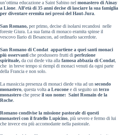
un’ottima educazione a Saint Sabino nel
monastero di Ainay
a Lione
.
All’età di 35 anni decise di lasciare la sua famiglia
per diventare eremita nei pressi del Haut-Jura
.
San Romano,
per primo, decise di isolarsi recandosi nelle
foreste Giura. La sua fama di monaco eramita spinse il
vescovo Ilario di Besancon, ad ordinarlo sacerdote.
San Romano di Condat appartiene a quei santi monaci
più osservanti
che produssero frutti di
perfezione
spirituale,
da cui diede vita alla
famosa abbazia di Condat
,
che in breve tempo si riempì di monaci venuti da ogni parte
della Francia e non solo.
La massiccia presenza di monaci diede vita ad un
secondo
monastero
, questa volta
a Leucone
e di seguito un
terzo
monastero
che prese
il suo nome: Saint Romain de la
Roche
.
Romano condivise la missione pastorale di questi
monasteri con il fratello Lupicino
, più severo e fermo di lui
che invece era più accomodante nella pastorale.