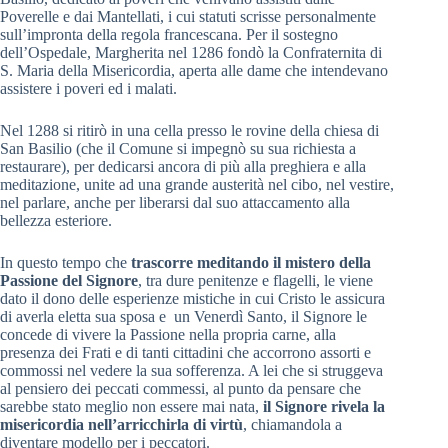
Poverelle e dai Mantellati, i cui statuti scrisse personalmente
sull’impronta della regola francescana. Per il sostegno
dell’Ospedale, Margherita nel 1286 fondò la Confraternita di
S. Maria della Misericordia, aperta alle dame che intendevano
assistere i poveri ed i malati.
Nel 1288 si ritirò in una cella presso le rovine della chiesa di
San Basilio (che il Comune si impegnò su sua richiesta a
restaurare), per dedicarsi ancora di più alla preghiera e alla
meditazione, unite ad una grande austerità nel cibo, nel vestire,
nel parlare, anche per liberarsi dal suo attaccamento alla
bellezza esteriore.
In questo tempo che
trascorre meditando il mistero della
Passione del Signore
, tra dure penitenze e flagelli, le viene
dato il dono delle esperienze mistiche in cui Cristo le assicura
di averla eletta sua sposa e un Venerdì Santo, il Signore le
concede di vivere la Passione nella propria carne, alla
presenza dei Frati e di tanti cittadini che accorrono assorti e
commossi nel vedere la sua sofferenza. A lei che si struggeva
al pensiero dei peccati commessi, al punto da pensare che
sarebbe stato meglio non essere mai nata,
il Signore rivela la
misericordia nell’arricchirla di virtù
, chiamandola a
diventare modello per i peccatori.