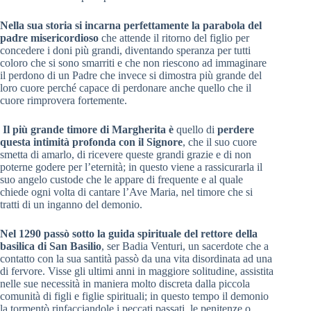
Nella sua storia si incarna perfettamente la parabola del
padre misericordioso
che attende il ritorno del figlio per
concedere i doni più grandi, diventando speranza per tutti
coloro che si sono smarriti e che non riescono ad immaginare
il perdono di un Padre che invece si dimostra più grande del
loro cuore perché capace di perdonare anche quello che il
cuore rimprovera fortemente.
Il più grande timore di Margherita è
quello di
perdere
questa intimità profonda con il Signore
, che il suo cuore
smetta di amarlo, di ricevere queste grandi grazie e di non
poterne godere per l’eternità; in questo viene a rassicurarla il
suo angelo custode che le appare di frequente e al quale
chiede ogni volta di cantare l’Ave Maria, nel timore che si
tratti di un inganno del demonio.
Nel 1290 passò sotto la guida spirituale del rettore della
basilica di San Basilio
, ser Badia Venturi, un sacerdote che a
contatto con la sua santità passò da una vita disordinata ad una
di fervore. Visse gli ultimi anni in maggiore solitudine, assistita
nelle sue necessità in maniera molto discreta dalla piccola
comunità di figli e figlie spirituali; in questo tempo il demonio
la tormentò rinfacciandole i peccati passati, le penitenze o