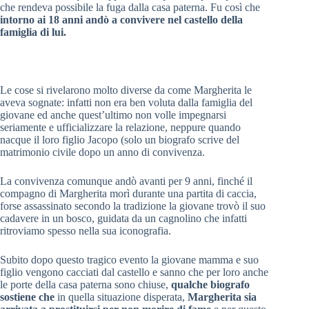
che rendeva possibile la fuga dalla casa paterna. Fu così che
intorno ai 18 anni andò a convivere nel castello della
famiglia di lui.
Le cose si rivelarono molto diverse da come Margherita le
aveva sognate: infatti non era ben voluta dalla famiglia del
giovane ed anche quest’ultimo non volle impegnarsi
seriamente e ufficializzare la relazione, neppure quando
nacque il loro figlio Jacopo (solo un biografo scrive del
matrimonio civile dopo un anno di convivenza.
La convivenza comunque andò avanti per 9 anni, finché il
compagno di Margherita morì durante una partita di caccia,
forse assassinato secondo la tradizione la giovane trovò il suo
cadavere in un bosco, guidata da un cagnolino che infatti
ritroviamo spesso nella sua iconografia.
Subito dopo questo tragico evento la giovane mamma e suo
figlio vengono cacciati dal castello e sanno che per loro anche
le porte della casa paterna sono chiuse,
qualche biografo
sostiene che
in quella situazione disperata,
Margherita sia