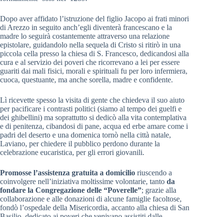
Dopo aver affidato l’istruzione del figlio Jacopo ai frati minori
di Arezzo in seguito anch’egli diventerà francescano e la
madre lo seguirà costantemente attraverso una relazione
epistolare, guidandolo nella sequela di Cristo si ritirò in una
piccola cella presso la chiesa di S. Francesco, dedicandosi alla
cura e al servizio dei poveri che ricorrevano a lei per essere
guariti dai mali fisici, morali e spirituali fu per loro infermiera,
cuoca, questuante, ma anche sorella, madre e confidente.
Lì ricevette spesso la visita di gente che chiedeva il suo aiuto
per pacificare i contrasti politici (siamo al tempo dei guelfi e
dei ghibellini) ma soprattutto si dedicò alla vita contemplativa
e di penitenza, cibandosi di pane, acqua ed erbe amare come i
padri del deserto e una domenica tornò nella città natale,
Laviano, per chiedere il pubblico perdono durante la
celebrazione eucaristica, per gli errori giovanili.
Promosse l’assistenza gratuita a domicilio
riuscendo a
coinvolgere nell’iniziativa moltissime volontarie, tanto
da
fondare la Congregazione delle “Poverelle”
; grazie alla
collaborazione e alle donazioni di alcune famiglie facoltose,
fondò l’ospedale della Misericordia, accanto alla chiesa di San
Basilio, dedicato ai poveri che venivano assistiti dalle