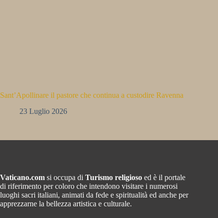
Sant’Apollinare il pastore che continua a custodire Ravenna
23 Luglio 2026
Vaticano.com
si occupa di
Turismo religioso
ed è il portale
di riferimento per coloro che intendono visitare i numerosi
luoghi sacri italiani, animati da fede e spiritualità ed anche per
apprezzarne la bellezza artistica e culturale.