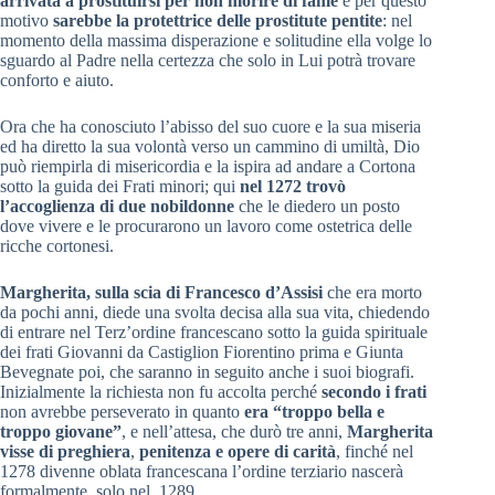
arrivata a prostituirsi per non morire di fame
e per questo
motivo
sarebbe la protettrice delle prostitute pentite
: nel
momento della massima disperazione e solitudine ella volge lo
sguardo al Padre nella certezza che solo in Lui potrà trovare
conforto e aiuto.
Ora che ha conosciuto l’abisso del suo cuore e la sua miseria
ed ha diretto la sua volontà verso un cammino di umiltà, Dio
può riempirla di misericordia e la ispira ad andare a Cortona
sotto la guida dei Frati minori; qui
nel 1272 trovò
l’accoglienza di due nobildonne
che le diedero un posto
dove vivere e le procurarono un lavoro come ostetrica delle
ricche cortonesi.
Margherita, sulla scia di Francesco d’Assisi
che era morto
da pochi anni, diede una svolta decisa alla sua vita, chiedendo
di entrare nel Terz’ordine francescano sotto la guida spirituale
dei frati Giovanni da Castiglion Fiorentino prima e Giunta
Bevegnate poi, che saranno in seguito anche i suoi biografi.
Inizialmente la richiesta non fu accolta perché
secondo i frati
non avrebbe perseverato in quanto
era “troppo bella e
troppo giovane”
, e nell’attesa, che durò tre anni,
Margherita
visse di preghiera
,
penitenza e opere di carità
, finché nel
1278 divenne oblata francescana l’ordine terziario nascerà
formalmente solo nel 1289.