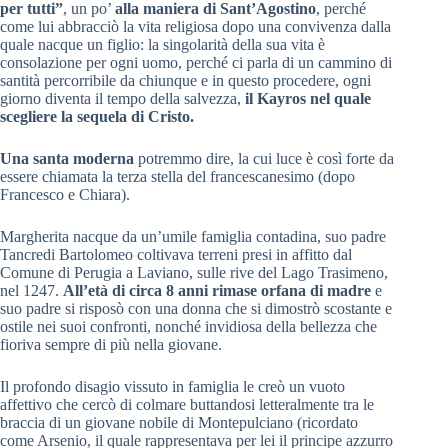
per tutti”
, un po’
alla maniera di Sant’Agostino
, perché
come lui abbracciò la vita religiosa dopo una convivenza dalla
quale nacque un figlio: la singolarità della sua vita è
consolazione per ogni uomo, perché ci parla di un cammino di
santità percorribile da chiunque e in questo procedere, ogni
giorno diventa il tempo della salvezza,
il Kayros nel quale
scegliere la sequela di Cristo.
Una santa moderna
potremmo dire, la cui luce è così forte da
essere chiamata la terza stella del francescanesimo (dopo
Francesco e Chiara).
Margherita nacque da un’umile famiglia contadina, suo padre
Tancredi Bartolomeo coltivava terreni presi in affitto dal
Comune di Perugia a Laviano, sulle rive del Lago Trasimeno,
nel 1247.
All’età di circa 8 anni rimase orfana di madre
e
suo padre si risposò con una donna che si dimostrò scostante e
ostile nei suoi confronti, nonché invidiosa della bellezza che
fioriva sempre di più nella giovane.
Il profondo disagio vissuto in famiglia le creò un vuoto
affettivo che cercò di colmare buttandosi letteralmente tra le
braccia di un giovane nobile di Montepulciano (ricordato
come Arsenio, il quale rappresentava per lei il principe azzurro