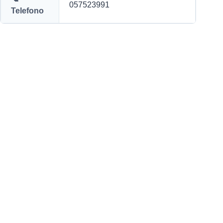
057523991
Telefono