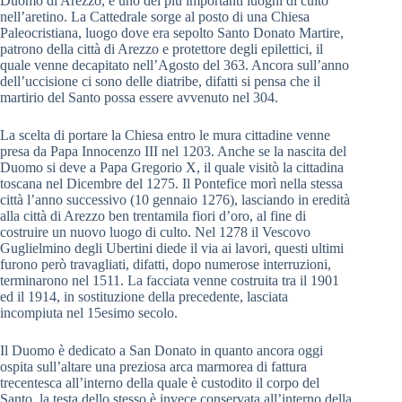
Duomo di Arezzo, è uno dei più importanti luoghi di culto
nell’aretino. La Cattedrale sorge al posto di una Chiesa
Paleocristiana, luogo dove era sepolto Santo Donato Martire,
patrono della città di Arezzo e protettore degli epilettici, il
quale venne decapitato nell’Agosto del 363. Ancora sull’anno
dell’uccisione ci sono delle diatribe, difatti si pensa che il
martirio del Santo possa essere avvenuto nel 304.
La scelta di portare la Chiesa entro le mura cittadine venne
presa da Papa Innocenzo III nel 1203. Anche se la nascita del
Duomo si deve a Papa Gregorio X, il quale visitò la cittadina
toscana nel Dicembre del 1275. Il Pontefice morì nella stessa
città l’anno successivo (10 gennaio 1276), lasciando in eredità
alla città di Arezzo ben trentamila fiori d’oro, al fine di
costruire un nuovo luogo di culto. Nel 1278 il Vescovo
Guglielmino degli Ubertini diede il via ai lavori, questi ultimi
furono però travagliati, difatti, dopo numerose interruzioni,
terminarono nel 1511. La facciata venne costruita tra il 1901
ed il 1914, in sostituzione della precedente, lasciata
incompiuta nel 15esimo secolo.
Il Duomo è dedicato a San Donato in quanto ancora oggi
ospita sull’altare una preziosa arca marmorea di fattura
trecentesca all’interno della quale è custodito il corpo del
Santo, la testa dello stesso è invece conservata all’interno della