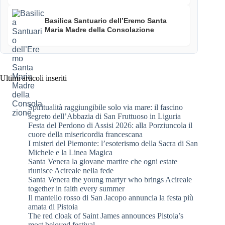
Basilica Santuario dell’Eremo Santa
Maria Madre della Consolazione
Ultimi articoli inseriti
Spiritualità raggiungibile solo via mare: il fascino
segreto dell’Abbazia di San Fruttuoso in Liguria
Festa del Perdono di Assisi 2026: alla Porziuncola il
cuore della misericordia francescana
I misteri del Piemonte: l’esoterismo della Sacra di San
Michele e la Linea Magica
Santa Venera la giovane martire che ogni estate
riunisce Acireale nella fede
Santa Venera the young martyr who brings Acireale
together in faith every summer
Il mantello rosso di San Jacopo annuncia la festa più
amata di Pistoia
The red cloak of Saint James announces Pistoia’s
most beloved festival