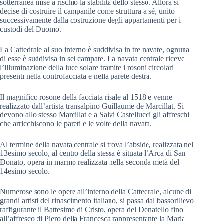
sotterranea mise a rischio la stabilità dello stesso. Allora si
decise di costruire il campanile come struttura a sé, unito
successivamente dalla costruzione degli appartamenti per i
custodi del Duomo.
La Cattedrale al suo interno è suddivisa in tre navate, ognuna
di esse è suddivisa in sei campate. La navata centrale riceve
l’illuminazione della luce solare tramite i rosoni circolari
presenti nella controfacciata e nella parete destra.
Il magnifico rosone della facciata risale al 1518 e venne
realizzato dall’artista transalpino Guillaume de Marcillat. Si
devono allo stesso Marcillat e a Salvi Castellucci gli affreschi
che arricchiscono le pareti e le volte della navata.
Al termine della navata centrale si trova l’abside, realizzata nel
13esimo secolo, al centro della stessa è situata l’Arca di San
Donato, opera in marmo realizzata nella seconda metà del
14esimo secolo.
Numerose sono le opere all’interno della Cattedrale, alcune di
grandi artisti del rinascimento italiano, si passa dal bassorilievo
raffigurante il Battesimo di Cristo, opera del Donatello fino
all’affresco di Piero della Francesca rappresentante la Maria