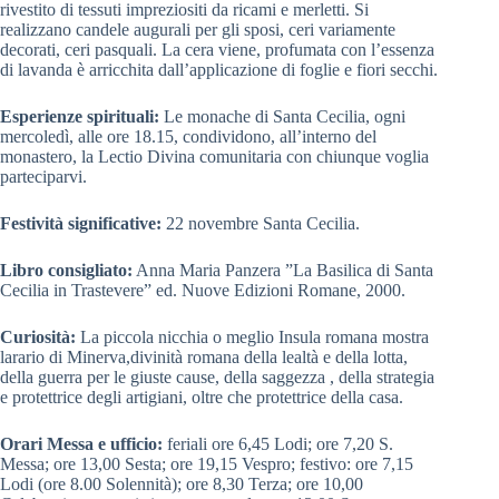
rivestito di tessuti impreziositi da ricami e merletti. Si
realizzano candele augurali per gli sposi, ceri variamente
decorati, ceri pasquali. La cera viene, profumata con l’essenza
di lavanda è arricchita dall’applicazione di foglie e fiori secchi.
Esperienze spirituali:
Le monache di Santa Cecilia, ogni
mercoledì, alle ore 18.15, condividono, all’interno del
monastero, la Lectio Divina comunitaria con chiunque voglia
parteciparvi.
Festività significative:
22 novembre Santa Cecilia.
Libro consigliato:
Anna Maria Panzera ”La Basilica di Santa
Cecilia in Trastevere” ed. Nuove Edizioni Romane, 2000.
Curiosità:
La piccola nicchia o meglio Insula romana mostra
larario di Minerva,divinità romana della lealtà e della lotta,
della guerra per le giuste cause, della saggezza , della strategia
e protettrice degli artigiani, oltre che protettrice della casa.
Orari Messa e ufficio:
feriali ore 6,45 Lodi; ore 7,20 S.
Messa; ore 13,00 Sesta; ore 19,15 Vespro; festivo: ore 7,15
Lodi (ore 8.00 Solennità); ore 8,30 Terza; ore 10,00