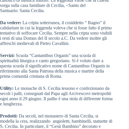
cattolico di basilica minore. La leggenda vuole che la chiesa
sorga sulla casa familiare di Cecilia, <
Santo del
Santuario: Santa Cecilia.
Da vedere:
La cripta sotterranea, il cosiddetto “ Bagno” il
calidarium in cui la leggenda voleva che si fosse fatto il primo
tentativo di soffocare Cecilia. Sempre nella cripta sono visibili
i resti di una Domus del II secolo a.C. Da vedere inoltre gli
affreschi medievali di Pietro Cavallini.
Servizi:
Scuola “Cantantibus Organis” una scuola di
spiritualità liturgica e canto gregoriano. Si è voluto dare a
questa scuola il significativo nome di Cantantibus Organis in
riferimento alla Santa Patrona della musica e martire della
prima comunità cristiana di Roma.
Utility:
Le monache di S. Cecilia tessono e confezionano da
secoli i palli, consegnati dal Papa agli Arcivescovi metropoliti
ogni anno il 29 giugno. Il pallio è una stola di differente forma
e lunghezza.
Prodotti:
Da secoli, nel monastero di Santa Cecilia, si
modella la cera, realizzando angioletti, bambinelli, statuette di
S. Cecilia. In particolare, il “Gesù Bambino” decorato e