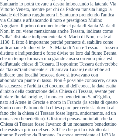
Santuario lo potrà trovare a destra imboccando la laterale Via
Vittorio Veneto, mentre per chi da Padova transita lungo la
statale del Santo raggiungerà il Santuario prendendo l'antica
via Caltana e affiancando il noto e prestigioso Mulino
Agugiaro. Il primo documento che ci parla di Santa Maria di
Non, in cui viene menzionata anche Tessara, indicata come
"villa" distinta e indipendente da S. Maria di Non, risale al
1130. Il fatto è importante perché permette di stabilire come
anticamante le due ville – S. Maria di Non e Tessara – fossero
distinte e indipendenti e forse divise tra loro dal fiume Brenta,
che un tempo formava una grande ansa scorrendo più a est
dell'attuale chiesa di Tessara. Il toponimo Tessara deriverebbe
da "taxus"(anticamente si chiamava Taxare) e starebbe ad
indicare una località boscosa dove si trovavano con
abbondanza piante di tasso. Non è possibile conoscere, causa
la scarsezza e l'aridità dei documenti dell'epoca, la data esatta
d'inizio della costruzione della Chiesa di Tessara, avente per
titolare fin dall'origine, il monaco benedettino Sant'Egidio,
nato ad Atene in Grecia e morto in Francia (la scelta di questo
Santo come Patrono della chiesa pare per certo sia dovuta al
fatto che la chiesa di Tessara fosse legata, anticamente, ad un
monastero benedettino). Gli storici pensavano infatti che la
Chiesa di Tessara fosse l'avanzo di un monastero benedettino
che esisteva prima del sec. XIIIº e che poi fu distrutto dal
tiranno Ezzelino da Romano. In epoca precedente al 1433 la