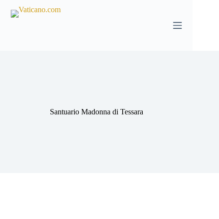
Salta
al
contenuto
Santuario Madonna di Tessara