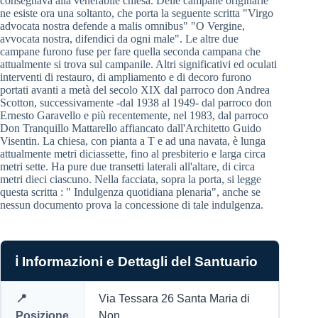
consegnava alla venerabile chiesa. Delle campane originarie
ne esiste ora una soltanto, che porta la seguente scritta "Virgo
advocata nostra defende a malis omnibus" "O Vergine,
avvocata nostra, difendici da ogni male". Le altre due
campane furono fuse per fare quella seconda campana che
attualmente si trova sul campanile. Altri significativi ed oculati
interventi di restauro, di ampliamento e di decoro furono
portati avanti a metà del secolo XIX dal parroco don Andrea
Scotton, successivamente -dal 1938 al 1949- dal parroco don
Ernesto Garavello e più recentemente, nel 1983, dal parroco
Don Tranquillo Mattarello affiancato dall'Architetto Guido
Visentin. La chiesa, con pianta a T e ad una navata, è lunga
attualmente metri diciassette, fino al presbiterio e larga circa
metri sette. Ha pure due transetti laterali all'altare, di circa
metri dieci ciascuno. Nella facciata, sopra la porta, si legge
questa scritta : " Indulgenza quotidiana plenaria", anche se
nessun documento prova la concessione di tale indulgenza.
ℹ️ Informazioni e Dettagli del Santuario
📍
Via Tessara 26 Santa Maria di
Posizione
Non