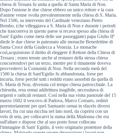
chiesa di Tessara fu unita a quella di Santa Maria di Non.
Dopo l'unione le due chiese ebbero un unico rettore e la cura
d'anime venne svolta prevalentemente nella chiesa di S. Maria.
Nel 1506, su intervento del Cardinale veneziano Pietro
Bembo, (che villeggiava a S. Maria di Non e durante i periodi
che trascorreva in questo paese si recava spesso alla chiesa di
Sant' Egidio come meta delle sue passeggiate) papa Giulio IIº
diede le due chiese in patronato alle monache Benedettine di
Santa Croce della Giudecca a Venezia. Le monache
così,acquisirono il diritto di eleggere il Rettore della Chiesa di
Tessara ; erano tenute anche al restauro della stessa chiesa
concorrendovi per un terzo, mentre per il rimanente doveva
provvedervi la Comunità di Non. Nella seconda metà del
1500 la chiesa di Sant'Egidio fu abbandonata, forse per
incuria, forse perché tutti i redditi erano assorbiti da quella di
S. Maria di Non, divenuta col tempo chiesa parrocchiale. La
chiesetta, resa ormai addirittura inagibile, necessitava di
urgenti e radicali restauri. Così nella sua visita pastorale del 15
marzo 1602 il vescovo di Padova, Marco Cornaro, ordinò
perentoriamente per quel Santuario ormai in sfacelo diversi
lavori, fra cui una nicchia nel lato nord, da coprirsi con un
velo di seta, per collocarvi la statua della Madonna che era
sull'altare e dispose che al suo posto fosse collocata
l'immagine di Sant' Egidio, il vero originario protettore della
chiesa. Malgrado queste severe disposizioni i lavori non