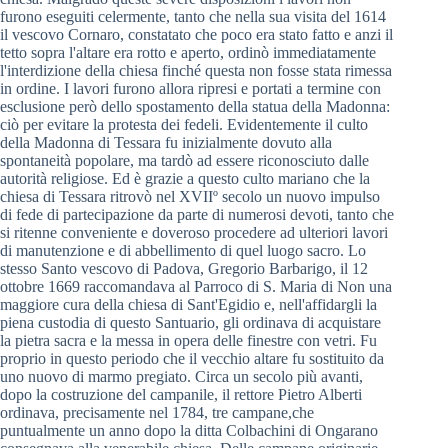
furono eseguiti celermente, tanto che nella sua visita del 1614
il vescovo Cornaro, constatato che poco era stato fatto e anzi il
tetto sopra l'altare era rotto e aperto, ordinò immediatamente
l'interdizione della chiesa finché questa non fosse stata rimessa
in ordine. I lavori furono allora ripresi e portati a termine con
esclusione però dello spostamento della statua della Madonna:
ciò per evitare la protesta dei fedeli. Evidentemente il culto
della Madonna di Tessara fu inizialmente dovuto alla
spontaneità popolare, ma tardò ad essere riconosciuto dalle
autorità religiose. Ed è grazie a questo culto mariano che la
chiesa di Tessara ritrovò nel XVIIº secolo un nuovo impulso
di fede di partecipazione da parte di numerosi devoti, tanto che
si ritenne conveniente e doveroso procedere ad ulteriori lavori
di manutenzione e di abbellimento di quel luogo sacro. Lo
stesso Santo vescovo di Padova, Gregorio Barbarigo, il 12
ottobre 1669 raccomandava al Parroco di S. Maria di Non una
maggiore cura della chiesa di Sant'Egidio e, nell'affidargli la
piena custodia di questo Santuario, gli ordinava di acquistare
la pietra sacra e la messa in opera delle finestre con vetri. Fu
proprio in questo periodo che il vecchio altare fu sostituito da
uno nuovo di marmo pregiato. Circa un secolo più avanti,
dopo la costruzione del campanile, il rettore Pietro Alberti
ordinava, precisamente nel 1784, tre campane,che
puntualmente un anno dopo la ditta Colbachini di Ongarano