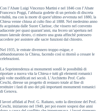
Con l’Abate Luigi Vincenzo Martini e nel 1846 con l’Abate
Francesco Poggi, l’abbazia godette di un periodo di discreta
vitalità, ma con la morte di quest’ultimo avvenuta nel 1880, la
Chiesa venne chiusa al culto fino al 1888. Nel medesimo anno
fu acquistata dalle Suore Clarisse, che vissero nel convento
adiacente per quasi quarant’anni, ma fecero un’apertura nel
muro laterale destro, ci misero una grata affinchè potessero
accedere per assistere alle sacre funzioni dal chiostro.
Nel 1935, le entrate divennero troppo esigue, e
abbandonarono la Chiesa, facendo così si ritornò a cessare le
celebrazioni.
La Soprintendenza ai monumenti sondò le possibilità di
riportare a nuova vita la Chiesa e tutti gli elementi romanici
più volte modificati nei secoli. L’Architetto Prof. Carlo
Ceschi, diresse un progetto di restauro totale al fine di
restituire i fasti di uno dei più importanti monumenti romanici
di Genova.
I lavori affidati al Prof. G. Raitano, sotto la direzione del Prof.
Ceschi, iniziarono nel 1940, per poi essere sospesi due anni
dopo a causa del conflitto che imperversava, i lavori ripresero