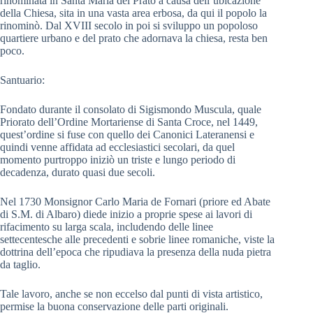
rinominata in Santa Maria del Prato a causa dell’ubicazione
della Chiesa, sita in una vasta area erbosa, da qui il popolo la
rinominò. Dal XVIII secolo in poi si sviluppo un popoloso
quartiere urbano e del prato che adornava la chiesa, resta ben
poco.
Santuario:
Fondato durante il consolato di Sigismondo Muscula, quale
Priorato dell’Ordine Mortariense di Santa Croce, nel 1449,
quest’ordine si fuse con quello dei Canonici Lateranensi e
quindi venne affidata ad ecclesiastici secolari, da quel
momento purtroppo iniziò un triste e lungo periodo di
decadenza, durato quasi due secoli.
Nel 1730 Monsignor Carlo Maria de Fornari (priore ed Abate
di S.M. di Albaro) diede inizio a proprie spese ai lavori di
rifacimento su larga scala, includendo delle linee
settecentesche alle precedenti e sobrie linee romaniche, viste la
dottrina dell’epoca che ripudiava la presenza della nuda pietra
da taglio.
Tale lavoro, anche se non eccelso dal punti di vista artistico,
permise la buona conservazione delle parti originali.