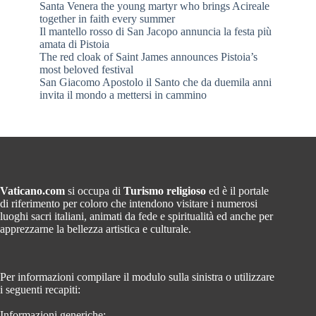
Santa Venera the young martyr who brings Acireale
together in faith every summer
Il mantello rosso di San Jacopo annuncia la festa più
amata di Pistoia
The red cloak of Saint James announces Pistoia’s
most beloved festival
San Giacomo Apostolo il Santo che da duemila anni
invita il mondo a mettersi in cammino
Vaticano.com
si occupa di
Turismo religioso
ed è il portale
di riferimento per coloro che intendono visitare i numerosi
luoghi sacri italiani, animati da fede e spiritualità ed anche per
apprezzarne la bellezza artistica e culturale.
Per informazioni compilare il modulo sulla sinistra o utilizzare
i seguenti recapiti:
Informazioni generiche: