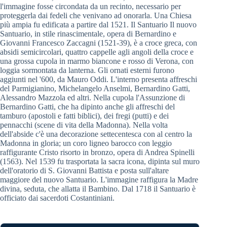
l'immagine fosse circondata da un recinto, necessario per
proteggerla dai fedeli che venivano ad onorarla. Una Chiesa
più ampia fu edificata a partire dal 1521. Il Santuario Il nuovo
Santuario, in stile rinascimentale, opera di Bernardino e
Giovanni Francesco Zaccagni (1521-39), è a croce greca, con
absidi semicircolari, quattro cappelle agli angoli della croce e
una grossa cupola in marmo biancone e rosso di Verona, con
loggia sormontata da lanterna. Gli ornati esterni furono
aggiunti nel '600, da Mauro Oddi. L'interno presenta affreschi
del Parmigianino, Michelangelo Anselmi, Bernardino Gatti,
Alessandro Mazzola ed altri. Nella cupola l'Assunzione di
Bernardino Gatti, che ha dipinto anche gli affreschi del
tamburo (apostoli e fatti biblici), dei fregi (putti) e dei
pennacchi (scene di vita della Madonna). Nella volta
dell'abside c'è una decorazione settecentesca con al centro la
Madonna in gloria; un coro ligneo barocco con leggio
raffigurante Cristo risorto in bronzo, opera di Andrea Spinelli
(1563). Nel 1539 fu trasportata la sacra icona, dipinta sul muro
dell'oratorio di S. Giovanni Battista e posta sull'altare
maggiore del nuovo Santuario. L'immagine raffigura la Madre
divina, seduta, che allatta il Bambino. Dal 1718 il Santuario è
officiato dai sacerdoti Costantiniani.