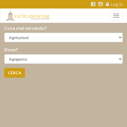
Log In
Togg
navig
Cosa stai cercando?
Dove?
CERCA