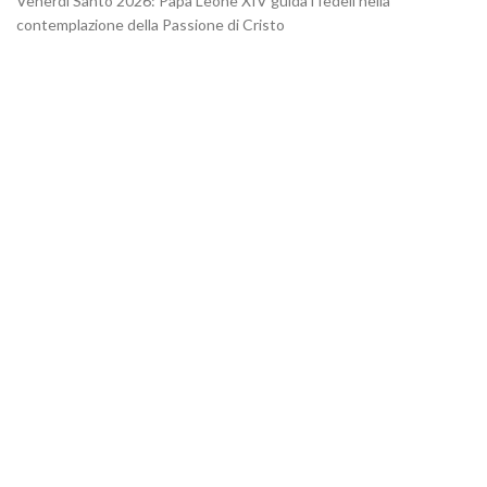
Venerdì Santo 2026: Papa Leone XIV guida i fedeli nella
contemplazione della Passione di Cristo